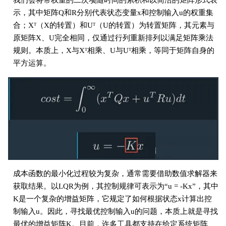
我们会将带权重的二次项随时间的累积和以简洁的矩阵形式表
示，其中矩阵Q和R分别代表状态变量x和控制输入u的权重集
合；Xᵀ（X的转置）和Uᵀ（U的转置）为转置矩阵，其元素与
原矩阵X、U完全相同，仅通过行列重新排列以满足矩阵乘法
规则。本质上，X与Xᵀ相乘、U与Uᵀ相乘，等同于矩阵自身的
平方运算。
成本函数的最小化过程较为复杂，通常需要借助数值求解器来
获取结果。以LQR为例，其控制规律可表示为“u = -Kx”，其中
K是一个复杂的增益矩阵，它规定了如何根据状态x计算出控
制输入u。因此，寻找最优控制输入u的问题，本质上就是寻找
最优的增益矩阵K。目前，许多工具都支持在给定系统矩阵