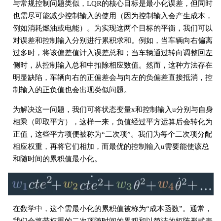
与常规控制问题类似，LQR的核心目标是最小化误差，但同时
也需尽可能减少控制输入的使用（因为控制输入会产生成本，
例如消耗燃油或电能）。为实现这两个目标的平衡，我们可以
对误差和控制输入分别进行累积求和。例如，当车辆向右偏离
过多时，将该偏差值计入误差总和；当车辆通过转向调整回左
侧时，从控制输入总和中扣除相应数值。然而，这种方法存在
明显缺陷，车辆向右的正偏差会与向左的负偏差直接抵消，控
制输入的正负值也会出现类似问题。
为解决这一问题，我们可将状态变量x和控制输入u分别与自身
相乘（即取平方），这样一来，负值经过平方运算后会转化为
正值，这些平方项便被称为“二次项”。我们为每个二次项分配
相应权重，再将它们相加，而最优的控制输入u需要能使该总
和随时间的累积值最小化。
在数学中，这个需最小化的累积值被称为“成本函数”。通常，