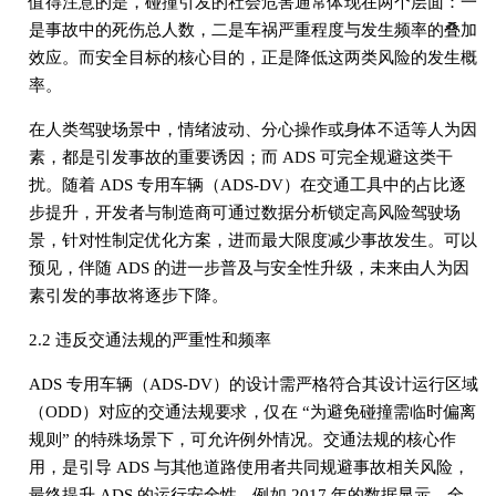
值得注意的是，碰撞引发的社会危害通常体现在两个层面：一
是事故中的死伤总人数，二是车祸严重程度与发生频率的叠加
效应。而安全目标的核心目的，正是降低这两类风险的发生概
率。
在人类驾驶场景中，情绪波动、分心操作或身体不适等人为因
素，都是引发事故的重要诱因；而 ADS 可完全规避这类干
扰。随着 ADS 专用车辆（ADS-DV）在交通工具中的占比逐
步提升，开发者与制造商可通过数据分析锁定高风险驾驶场
景，针对性制定优化方案，进而最大限度减少事故发生。可以
预见，伴随 ADS 的进一步普及与安全性升级，未来由人为因
素引发的事故将逐步下降。
2.2 违反交通法规的严重性和频率
ADS 专用车辆（ADS-DV）的设计需严格符合其设计运行区域
（ODD）对应的交通法规要求，仅在 “为避免碰撞需临时偏离
规则” 的特殊场景下，可允许例外情况。交通法规的核心作
用，是引导 ADS 与其他道路使用者共同规避事故相关风险，
最终提升 ADS 的运行安全性。例如 2017 年的数据显示，全