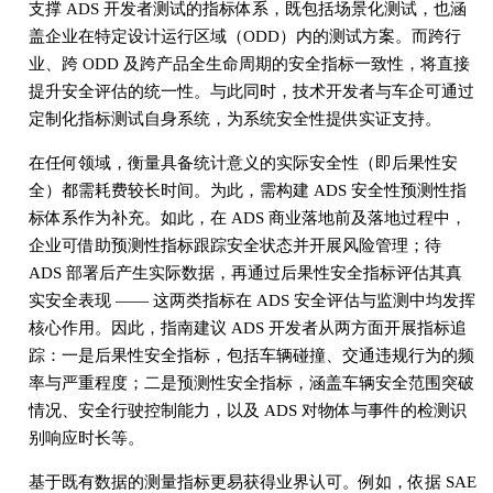
支撑 ADS 开发者测试的指标体系，既包括场景化测试，也涵
盖企业在特定设计运行区域（ODD）内的测试方案。而跨行
业、跨 ODD 及跨产品全生命周期的安全指标一致性，将直接
提升安全评估的统一性。与此同时，技术开发者与车企可通过
定制化指标测试自身系统，为系统安全性提供实证支持。
在任何领域，衡量具备统计意义的实际安全性（即后果性安
全）都需耗费较长时间。为此，需构建 ADS 安全性预测性指
标体系作为补充。如此，在 ADS 商业落地前及落地过程中，
企业可借助预测性指标跟踪安全状态并开展风险管理；待
ADS 部署后产生实际数据，再通过后果性安全指标评估其真
实安全表现 —— 这两类指标在 ADS 安全评估与监测中均发挥
核心作用。因此，指南建议 ADS 开发者从两方面开展指标追
踪：一是后果性安全指标，包括车辆碰撞、交通违规行为的频
率与严重程度；二是预测性安全指标，涵盖车辆安全范围突破
情况、安全行驶控制能力，以及 ADS 对物体与事件的检测识
别响应时长等。
基于既有数据的测量指标更易获得业界认可。例如，依据 SAE