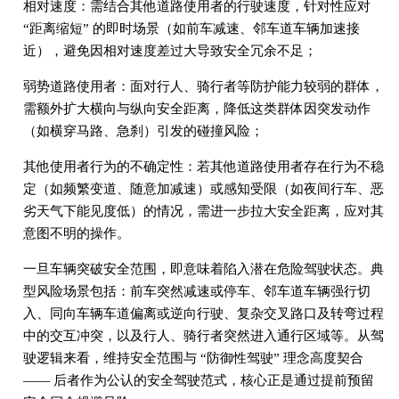
相对速度：需结合其他道路使用者的行驶速度，针对性应对
“距离缩短” 的即时场景（如前车减速、邻车道车辆加速接
近），避免因相对速度差过大导致安全冗余不足；
弱势道路使用者：面对行人、骑行者等防护能力较弱的群体，
需额外扩大横向与纵向安全距离，降低这类群体因突发动作
（如横穿马路、急刹）引发的碰撞风险；
其他使用者行为的不确定性：若其他道路使用者存在行为不稳
定（如频繁变道、随意加减速）或感知受限（如夜间行车、恶
劣天气下能见度低）的情况，需进一步拉大安全距离，应对其
意图不明的操作。
一旦车辆突破安全范围，即意味着陷入潜在危险驾驶状态。典
型风险场景包括：前车突然减速或停车、邻车道车辆强行切
入、同向车辆车道偏离或逆向行驶、复杂交叉路口及转弯过程
中的交互冲突，以及行人、骑行者突然进入通行区域等。从驾
驶逻辑来看，维持安全范围与 “防御性驾驶” 理念高度契合
—— 后者作为公认的安全驾驶范式，核心正是通过提前预留