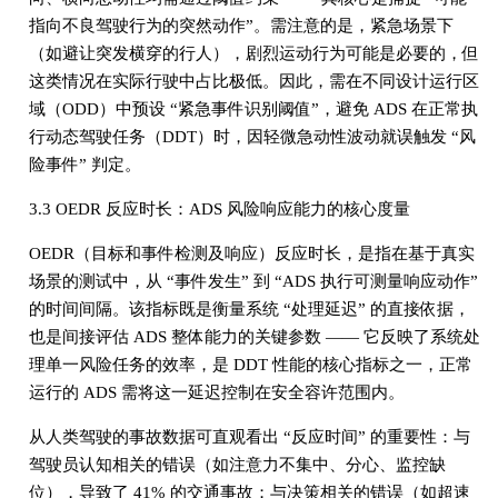
指向不良驾驶行为的突然动作”。需注意的是，紧急场景下
（如避让突发横穿的行人），剧烈运动行为可能是必要的，但
这类情况在实际行驶中占比极低。因此，需在不同设计运行区
域（ODD）中预设 “紧急事件识别阈值”，避免 ADS 在正常执
行动态驾驶任务（DDT）时，因轻微急动性波动就误触发 “风
险事件” 判定。
3.3 OEDR 反应时长：ADS 风险响应能力的核心度量
OEDR（目标和事件检测及响应）反应时长，是指在基于真实
场景的测试中，从 “事件发生” 到 “ADS 执行可测量响应动作”
的时间间隔。该指标既是衡量系统 “处理延迟” 的直接依据，
也是间接评估 ADS 整体能力的关键参数 —— 它反映了系统处
理单一风险任务的效率，是 DDT 性能的核心指标之一，正常
运行的 ADS 需将这一延迟控制在安全容许范围内。
从人类驾驶的事故数据可直观看出 “反应时间” 的重要性：与
驾驶员认知相关的错误（如注意力不集中、分心、监控缺
位），导致了 41% 的交通事故；与决策相关的错误（如超速