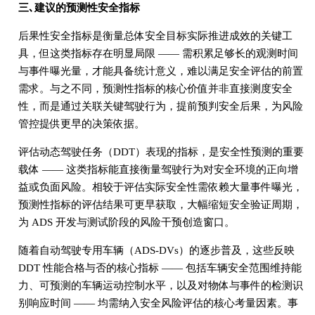
三､建议的预测性安全指标
后果性安全指标是衡量总体安全目标实际推进成效的关键工
具，但这类指标存在明显局限 —— 需积累足够长的观测时间
与事件曝光量，才能具备统计意义，难以满足安全评估的前置
需求。与之不同，预测性指标的核心价值并非直接测度安全
性，而是通过关联关键驾驶行为，提前预判安全后果，为风险
管控提供更早的决策依据。
评估动态驾驶任务（DDT）表现的指标，是安全性预测的重要
载体 —— 这类指标能直接衡量驾驶行为对安全环境的正向增
益或负面风险。相较于评估实际安全性需依赖大量事件曝光，
预测性指标的评估结果可更早获取，大幅缩短安全验证周期，
为 ADS 开发与测试阶段的风险干预创造窗口。
随着自动驾驶专用车辆（ADS-DVs）的逐步普及，这些反映
DDT 性能合格与否的核心指标 —— 包括车辆安全范围维持能
力、可预测的车辆运动控制水平，以及对物体与事件的检测识
别响应时间 —— 均需纳入安全风险评估的核心考量因素。事