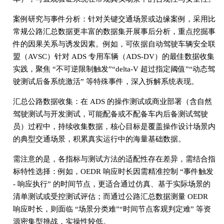
案例研究与事件分析：针对关键交通场景或边缘案例，采用比
常规公路汇总数据更丰富的数据集开展事后分析，重点挖掘事
件的因果关系与诱发因素。例如，可依据自动驾驶车辆安全联
盟（AVSC）针对 ADS 专用车辆（ADS-DV）的最佳数据收集
实践，聚焦 “不可逆限制触发”“delta-V 超过指定阈值”“动态驾
驶测试后备系统激活” 等特殊事件，深入拆解系统表现。
汇总公路数据收集：在 ADS 的操作测试或商业部署（含自然
驾驶测试与开发测试，可能配备或不配备车内后备测试驾驶
员）过程中，持续收集数据，核心目标是覆盖操作设计场景内
的典型交通场景，积累真实运行中的海量基础数据。
需注意的是，各指标与测试方法的适配性存在差异，需结合指
标特性选择：例如，OEDR 响应时长因需精准控制 “事件触发
- 响应执行” 的时间节点，更适合通过仿真、基于实际场景的
清单测试或受控测试评估；而通过公路汇总数据测量 OEDR
响应时长，则面临 “场景分类难”“时间节点客观判定难” 等资
源密集型挑战，实操性较低。