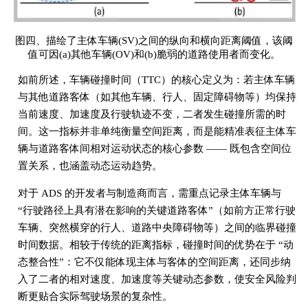
图四、描绘了主体车辆(SV)之间的纵向和横向距离阈值，该阈
值可因(a)其他车辆(OV)和(b)脆弱的道路使用者而变化。
如前所述，车辆碰撞时间（TTC）的核心定义为：若主体车辆
与其他道路客体（如其他车辆、行人、固定障碍物等）均保持
当前速度、加速度及行驶轨迹不变，二者发生碰撞所需的时
间。这一指标并非单纯衡量空间距离，而是能精准表征主体车
辆与道路客体间相对运动状态的核心参数 —— 既包含空间位
置关系，也涵盖动态运动趋势。
对于 ADS 的开发者与制造商而言，需重点记录主体车辆与
“行驶路径上具有潜在影响的关键道路客体”（如前方正常行驶
车辆、突然横穿的行人、道路中央障碍物等）之间的临界碰撞
时间数据。相较于传统的距离指标，碰撞时间的优势在于 “动
态整合性”：它不仅能体现主体与客体的空间距离，还同步纳
入了二者的相对速度、加速度等关键动态参数，使安全风险判
断更贴合实际驾驶场景的复杂性。