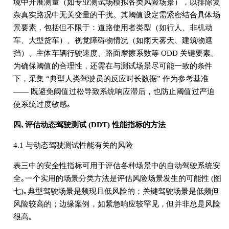
境中开展测量（如专业测试场模拟各类风险场景），以排除复
杂真实路况中无关变量的干扰。其阈值设定需紧密结合具体场
景要素，包括但不限于：道路使用者类型（如行人、非机动
车、大型货车）、视觉障碍物情况（如雨天雾天、建筑物遮
挡）、主体车辆行驶速度、路面摩擦系数等 ODD 关键要素。
为确保阈值的合理性，还需在与测试场景尽可能一致的条件
下，采集 “典型人类驾驶员的反应时长数据” 作为参考基准
—— 既避免阈值过松导致系统响应滞后，也防止阈值过严迫
使系统过度敏感｡
四､评估动态驾驶测试 (DDT) 性能指标的方法
4.1 与动态驾驶测试性能有关的风险
表三中的安全性指标可用于评估各种场景中的自动驾驶系统安
全｡一个实用的场景分类方法是评估风险场景发生的可能性 (图
七)｡典型驾驶场景是频现且低风险的；关键驾驶场景是低频但
风险较高的；边缘案例，如紧急响应较罕见，但并非总是风险
很高｡