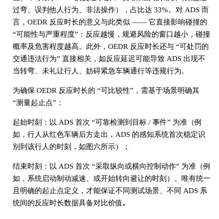
过弯、误判他人行为、非法操作），占比达 33%。对 ADS 而
言，OEDR 反应时长的意义与此类似 —— 它直接影响碰撞的
“可能性与严重程度”：反应越慢，规避风险的窗口越小，碰撞
概率及危害程度越高。此外，OEDR 反应时长还与 “可处罚的
交通违法行为” 直接相关，如反应延迟可能导致 ADS 出现不
当转弯、未礼让行人、妨碍紧急车辆通行等违规行为。
为确保 OEDR 反应时长的 “可比较性”，需基于场景明确其
“测量起止点”：
起始时刻：以 ADS 首次 “可靠检测到目标 / 事件” 为准（例
如，行人从红色车辆后方走出，ADS 的感知系统首次稳定识
别到该行人的时刻，如图六所示）；
结束时刻：以 ADS 首次 “采取纵向或横向控制动作” 为准（例
如，系统启动制动减速、或开始转向避让的时刻）。唯有统一
且明确的起止点定义，才能保证不同测试场景、不同 ADS 系
统间的反应时长数据具备对比价值｡