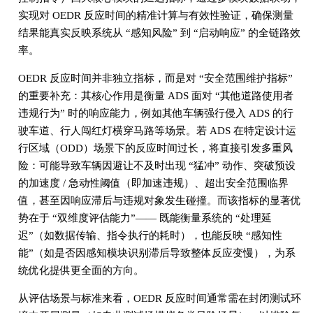
实现对 OEDR 反应时间的精准计算与有效性验证，确保测量
结果能真实反映系统从 “感知风险” 到 “启动响应” 的全链路效
率。
OEDR 反应时间并非独立指标，而是对 “安全范围维护指标”
的重要补充：其核心作用是衡量 ADS 面对 “其他道路使用者
违规行为” 时的响应能力，例如其他车辆强行侵入 ADS 的行
驶车道、行人闯红灯横穿马路等场景。若 ADS 在特定设计运
行区域（ODD）场景下的反应时间过长，将直接引发多重风
险：可能导致车辆因避让不及时出现 “猛冲” 动作、突破预设
的加速度 / 急动性阈值（即加速违规）、超出安全范围临界
值，甚至因响应滞后与违规对象发生碰撞。而该指标的显著优
势在于 “双维度评估能力”—— 既能衡量系统的 “处理延
迟”（如数据传输、指令执行的耗时），也能反映 “感知性
能”（如是否因感知模块识别滞后导致整体反应变慢），为系
统优化提供更全面的方向。
从评估场景与标准来看，OEDR 反应时间通常需在封闭测试环