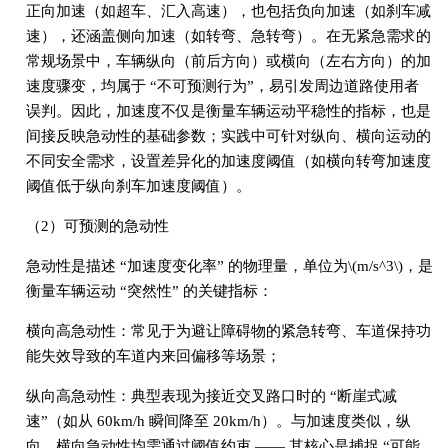
正向加速（如超车、汇入高速），也包括负向加速（如刹车减
速），还涵盖侧向加速（如转弯、急转弯）。在无紧急需求的
常规场景中，车辆纵向（前后方向）或横向（左右方向）的加
速度骤变，均属于 “不可预测行为”，易引发周边道路使用者
误判。因此，加速度不仅是衡量车辆运动平稳性的指标，也是
间接反映急动性的基础参数；实践中可针对纵向、横向运动的
不同安全需求，设置差异化的加速度阈值（如横向转弯加速度
阈值低于纵向刹车加速度阈值）。
（2）可预测的急动性
急动性是描述 “加速度变化率” 的物理量，单位为\(m/s^3\)，是
衡量车辆运动 “突然性” 的关键指标：
横向高急动性：常见于为避让障碍物的紧急转弯、车道保持功
能失效导致的车道内来回偏移等场景；
纵向高急动性：典型表现为接近交叉路口时的 “断崖式减
速”（如从 60km/h 瞬间降至 20km/h）。与加速度类似，纵
向、横向急动性均需通过阈值约束 —— 其核心是捕捉 “可能