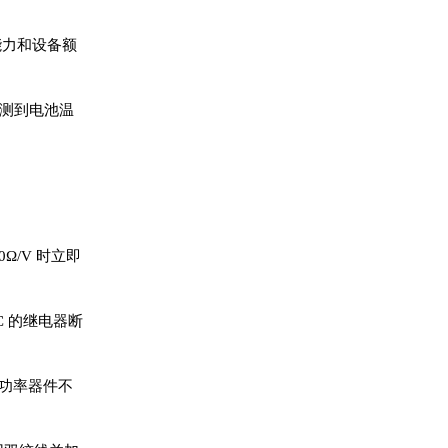
载能力和设备额
检测到电池温
Ω/V 时立即
C 的继电器断
端功率器件不