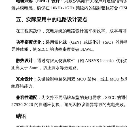
电磁兼容（EMC）设计
：为减少高频开关噪声对通信信号的干
装共模电感，确保在 10kHz-1GHz 频段内的辐射骚扰符合 CISP
五、实际应用中的电路设计要点
在工程实践中，充电系统的电路设计需平衡效率、成本与可
功率密度优化
：采用氮化镓（GaN）或碳化硅（SiC）器件替
元件体积，使 SECC 的功率密度突破 3kW/L。
散热设计
：通过有限元仿真软件（如 ANSYS Icepa
距离大于 8mm，防止漏水导致短路。
冗余设计
：关键控制电路采用双 MCU 架构，当主 MCU
统容错能力。
兼容性适配
：为支持不同品牌车型的充电需求，SECC 的通信电路
27930-2020 的自适应切换，避免因协议差异导致的充电失败
结语