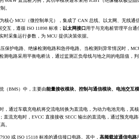
60kW 直流桩为例，其功率模块通常采用 IGBT（绝缘栅双极型晶
控制。
P 芯片为核心 MCU（微控制单元），集成了 CAN 总线、以太网、无线通信
交互，遵循 ISO 11898 标准；
以太网接口
用于与充电桩管理平台通
时采集运行参数，为 MCU 提供决策依据。
路、过压保护电路、绝缘检测电路和急停电路。当检测到异常情况时，MC
检测电路采用平衡电桥法，通过监测正负母线与地之间的电阻值，判
统（BMS）中，主要由
能量接收模块、控制与通信模块、电池交互
时，通过车载充电机将交流电转换为直流电，为动力电池充电，其核
率；直流充电时，EVCC 直接接收 SECC 输出的直流电，通过预充电
更高。
30 或 ISO 15118 标准的通信接口电路。其中，
高频载波通信电路