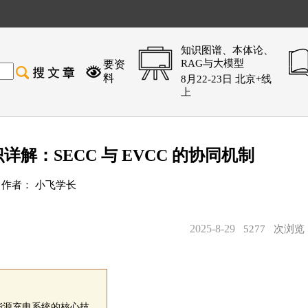
知识图谱、本体论、
RAG与大模型
要资
料
8月22-23日 北京+线
上
解：SECC 与 EVCC 的协同机制
作者： 小飞学长
2025-8-29
5277
次浏
能源充电系统的核心技