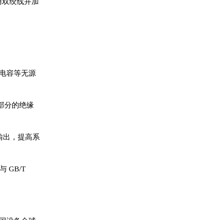
用双绞线并加
、电容等无源
路部分的绝缘
输出，提高系
 GB/T