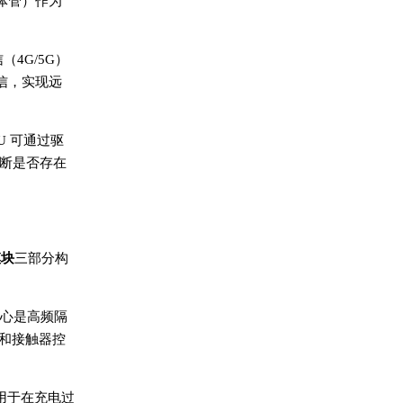
体管）作为
（4G/5G）
信，实现远
U 可通过驱
断是否存在
模块
三部分构
心是高频隔
路和接触器控
用于在充电过