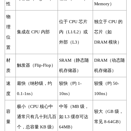
性
Memory）
物
位于 CPU 芯片
独立于 CPU 的
理
集成在 CPU 内部
内（L1/L2）或
芯片（如
位
外部（L3）
DRAM 模块）
置
材
SRAM（静态随
DRAM（动态随
触发器（Flip-Flop）
质
机存储器）
机存储器）
速
最快（纳秒级，约
较快（约 1-
较慢（约 50-
度
0.1-1ns）
10ns）
100ns）
极小（CPU 核心中
中等（MB 级，
容
较大（GB 级，
通常只有几十到几百
如 L3 缓存可达
量
常见 8-64GB）
个，总容量 KB 级）
64MB）