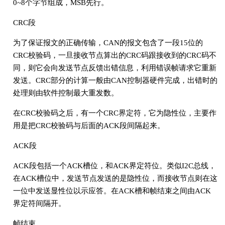
0~8个字节组成，MSB先行。
CRC段
为了保证报文的正确传输，CAN的报文包含了一段15位的
CRC校验码，一旦接收节点算出的CRC码跟接收到的CRC码不
同，则它会向发送节点反馈出错信息，利用错误帧请求它重新
发送。CRC部分的计算一般由CAN控制器硬件完成，出错时的
处理则由软件控制最大重发数。
在CRC校验码之后，有一个CRC界定符，它为隐性位，主要作
用是把CRC校验码与后面的ACK段间隔起来。
ACK段
ACK段包括一个ACK槽位，和ACK界定符位。类似I2C总线，
在ACK槽位中，发送节点发送的是隐性位，而接收节点则在这
一位中发送显性位以示应答。在ACK槽和帧结束之间由ACK
界定符间隔开。
帧结束