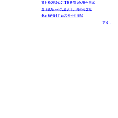
某财税领域知名IT服务商 Web安全测试
普瑞克斯 web安全设计、测试与优化
北京和利时 性能和安全性测试
更多...