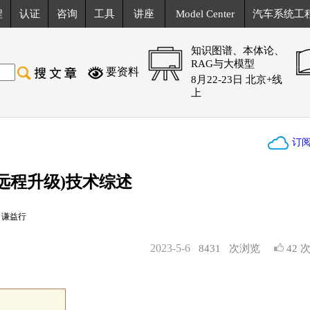
程
认证
咨询
工具
讲座
Model Center
汽车系统工
知识图谱、本体论、
RAG与大模型
要资料
8月22-23日 北京+线
上
订
(远程升级)技术综述
：谦益行
2023-5-6
8431
次浏览
42 