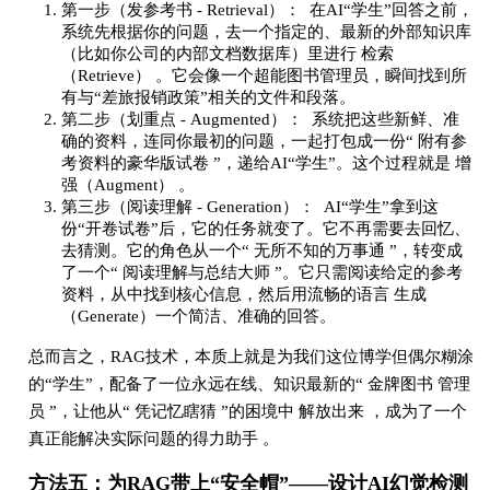
第一步（发参考书 - Retrieval）： 在AI“学生”回答之前，
系统先根据你的问题，去一个指定的、最新的外部知识库
（比如你公司的内部文档数据库）里进行 检索
（Retrieve） 。它会像一个超能图书管理员，瞬间找到所
有与“差旅报销政策”相关的文件和段落。
第二步（划重点 - Augmented）： 系统把这些新鲜、准
确的资料，连同你最初的问题，一起打包成一份“ 附有参
考资料的豪华版试卷 ”，递给AI“学生”。这个过程就是 增
强（Augment） 。
第三步（阅读理解 - Generation）： AI“学生”拿到这
份“开卷试卷”后，它的任务就变了。它不再需要去回忆、
去猜测。它的角色从一个“ 无所不知的万事通 ”，转变成
了一个“ 阅读理解与总结大师 ”。它只需阅读给定的参考
资料，从中找到核心信息，然后用流畅的语言 生成
（Generate）一个简洁、准确的回答。
总而言之，RAG技术，本质上就是为我们这位博学但偶尔糊涂
的“学生”，配备了一位永远在线、知识最新的“ 金牌图书 管理
员 ”，让他从“ 凭记忆瞎猜 ”的困境中 解放出来 ，成为了一个
真正能解决实际问题的得力助手 。
方法五：为RAG带上“安全帽”——设计AI幻觉检测