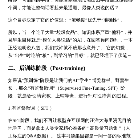
给你一句话的前半段，你能否精准地预测出后半段最应该接哪
个词，才能让整句话看起来最通顺、最像人类说的话？
这个目标决定了它的价值观： “流畅度”优先于“准确性” 。
所以，当一个吃了大量“垃圾食品”、知识体系严重“偏科”，并
且毕生目标就是“模仿人类说话”的AI，在回答你问题时，一本
正经地胡说八道，我们或许就不该那么意外了。 它的幻觉，
从“出生”时吃的“粮”，到学习的“目标”，就已经埋下了伏笔～
二、后训练阶段（Post-training)
如果说“预训练”阶段是让我们的AI“学生” 博览群书、野蛮生
长 ，那么“有监督微调”（Supervised Fine-Tuning, SFT）阶
段，就是给他 请家教、上辅导班、进行针对性特训 的过程。
1.有监督微调（ SFT ）
在SFT阶段，我们不再让模型在互联网的汪洋大海里漫无目的
地学习，而是拿出人类专家精心准备的“ 高质量习题集 ”（人
工标注的Q&A数据）。 这本习题集里都是一问一答的标准范