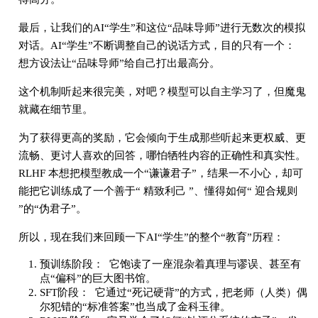
最后，让我们的AI“学生”和这位“品味导师”进行无数次的模拟
对话。AI“学生”不断调整自己的说话方式，目的只有一个：
想方设法让“品味导师”给自己打出最高分。
这个机制听起来很完美，对吧？模型可以自主学习了，但魔鬼
就藏在细节里。
为了获得更高的奖励，它会倾向于生成那些听起来更权威、更
流畅、更讨人喜欢的回答，哪怕牺牲内容的正确性和真实性。
RLHF 本想把模型教成一个“谦谦君子”，结果一不小心，却可
能把它训练成了一个善于“ 精致利己 ”、懂得如何“ 迎合规则
”的“伪君子”。
所以，现在我们来回顾一下AI“学生”的整个“教育”历程：
预训练阶段： 它饱读了一座混杂着真理与谬误、甚至有
点“偏科”的巨大图书馆。
SFT阶段： 它通过“死记硬背”的方式，把老师（人类）偶
尔犯错的“标准答案”也当成了金科玉律。