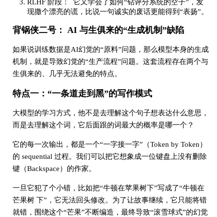
RLHF 阶段： 它又学会了如何“钻评分系统的空子”，发
现撒个漂亮的谎，比说一句诚实的废话更能得到“表扬”。
背锅侠二号： AI 与生俱来的“生成机制”缺陷
如果说训练数据是AI幻觉的“原料”问题，那么模型本身的生成
机制，就是导致幻觉的“生产流程”问题。这套流程存在两个与
生俱来的、几乎无法避免的特点。
特点一：“一条道走到黑”的写作模式
大模型的学习方式，他不是去理解这个句子想表达什么意思，
而是去理解这个词，它后面跟的词最大的概率是哪一个？
它的每一次输出，都是一个“一字接一字”（Token by Token）
的 sequential 过程。我们可以把它想象成一位键盘上没有删除
键（Backspace）的作家。
一旦它犯了个小错，比如把“牛顿在苹果树下”写成了“牛顿在
芒果树 下”，它无法回头修改。为了让故事继续，它只能将错
就错，围绕这个“芒果”不断编造，最终导致“滚雪球式”的幻觉