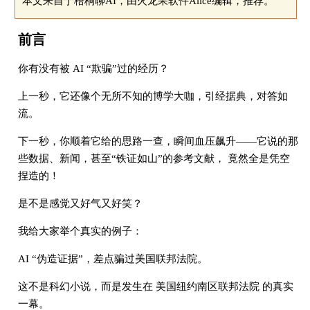
本文来自于梧桐聊AI，由火龙果软件Alice编辑，推荐。
前言
你有没有被 AI “欺骗”过的经历？
上一秒，它还像个无所不知的博学大咖，引经据典，对答如
流。
下一秒，你顺着它给的思路一查，瞬间血压飙升——它说的那
些数据、新闻，甚至“铁证如山”的参考文献， 竟然全是凭空
捏造的！
是不是感觉又好气又好笑？
我给大家举个真实的例子：
AI “伪造证据”，差点骗过美国联邦法院。
这不是科幻小说，而是发生在 美国纽约南区联邦法院 的真实
一幕。