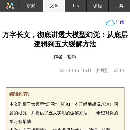
求知
文章
Lib
课程
工具
订阅
万字长文，彻底讲透大模型幻觉：从底层
逻辑到五大缓解方法
作者：梧桐
2025-10-16
1541
次浏览
10
编辑推荐:
本文剖析了大模型“幻觉”（即AI一本正经地胡说八道）问
题的根源，并提供了五大实用的缓解方法。，希望对你的
学习有帮助。