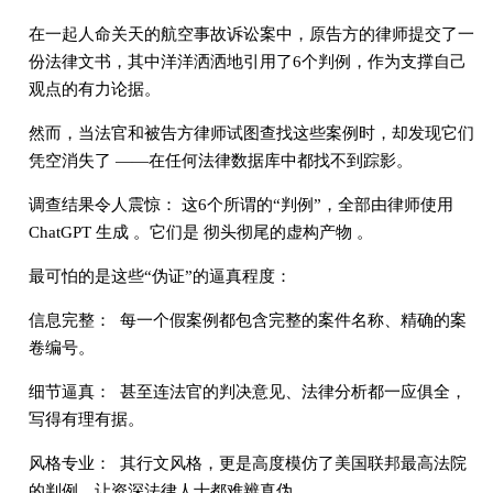
在一起人命关天的航空事故诉讼案中，原告方的律师提交了一
份法律文书，其中洋洋洒洒地引用了6个判例，作为支撑自己
观点的有力论据。
然而，当法官和被告方律师试图查找这些案例时，却发现它们
凭空消失了 ——在任何法律数据库中都找不到踪影。
调查结果令人震惊： 这6个所谓的“判例”，全部由律师使用
ChatGPT 生成 。它们是 彻头彻尾的虚构产物 。
最可怕的是这些“伪证”的逼真程度：
信息完整： 每一个假案例都包含完整的案件名称、精确的案
卷编号。
细节逼真： 甚至连法官的判决意见、法律分析都一应俱全，
写得有理有据。
风格专业： 其行文风格，更是高度模仿了美国联邦最高法院
的判例，让资深法律人士都难辨真伪。