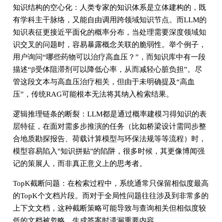
知识结构的空心化：人类专家的知识体系是立体建构的，既
有学科主干脉络，又能自由调用跨领域知识节点。而LLM的
知识表征更接近平面化的概率分布，当处理需要深度领域知
识交叉的问题时，容易暴露概念关联的脆弱性。举个例子，
用户询问“哪些药物可以治疗高血压？”，而知识库中有一段
描述“β受体阻滞剂可以降低心率，从而减轻心脏负担”。尽
管这段文本与高血压治疗相关，但由于未明确提及“高血
压”，传统RAG可能根本无法将其纳入检索结果。
逻辑推理链条的断裂：LLM都是通过概率建模习得知识的表
层特征，在面对需多步推演的任务（比如桥梁设计需同步整
合地质勘探报告、荷载计算模型与环保法规等等流程）时，
模型容易陷入"知识拼贴"的陷阱，很多时候，其更像博闻强
记的策展人，而非真正意义上的思考者。
TopK截断问题：在检索过程中，系统通常只保留相似度最高
的TopK个文档片段。而对于全局性问题往往涉及到非常多的
上下文文档，这种截断策略可能导致与查询相关但相似度较
低的文档被忽略，生成答案时遗漏重要内容。