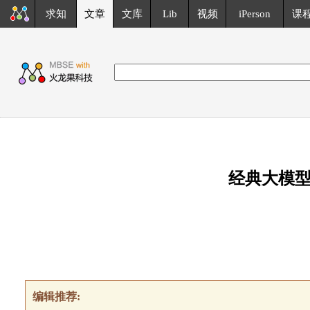
求知
文章
文库
Lib
视频
iPerson
课
经典大模
编辑推荐: