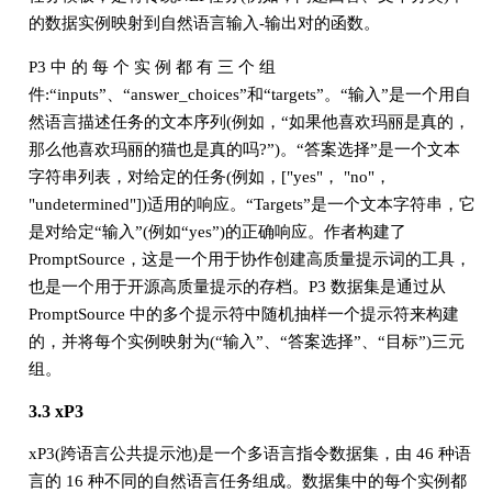
的数据实例映射到自然语言输入-输出对的函数。
P3 中 的 每 个 实 例 都 有 三 个 组
件:“inputs”、“answer_choices”和“targets”。“输入”是一个用自
然语言描述任务的文本序列(例如，“如果他喜欢玛丽是真的，
那么他喜欢玛丽的猫也是真的吗?”)。“答案选择”是一个文本
字符串列表，对给定的任务(例如，["yes"， "no"，
"undetermined"])适用的响应。“Targets”是一个文本字符串，它
是对给定“输入”(例如“yes”)的正确响应。作者构建了
PromptSource，这是一个用于协作创建高质量提示词的工具，
也是一个用于开源高质量提示的存档。P3 数据集是通过从
PromptSource 中的多个提示符中随机抽样一个提示符来构建
的，并将每个实例映射为(“输入”、“答案选择”、“目标”)三元
组。
3.3 xP3
xP3(跨语言公共提示池)是一个多语言指令数据集，由 46 种语
言的 16 种不同的自然语言任务组成。数据集中的每个实例都