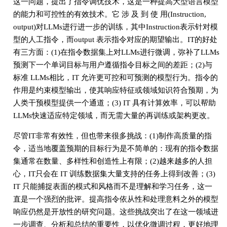
这一问题，提出了指令调优技术，这是一种提高大型语言模型
的能力和可控性的有效技术。它 涉 及 到 使 用(Instruction,
output)对LLMs进行进一步的训练，其中Instruction表示针对模
型的人工指令，而output 表示指令对应的期望输出。IT的好处
有三方面：(1)在指令数据集上对LLMs进行微调，弥补了LLMs
预测下一个单词目标与用户遵循指令目标之间的差距；(2)与
标准 LLMs相比，IT 允许更可控和可预测的模型行为。指令的
作用是约束模型输出，使其响应特征或领域知识符合预期，为
人类干预模型提供一个通道；(3) IT 具有计算效率，可以帮助
LLMs快速适应特定领域，而无需大量的再训练或架构更改。
尽管IT非常有效性，但也带来很多挑战：(1)制作高质量的指
令，适当地覆盖预期的目标行为是不简单的：现有的指令数据
集通常在数量、多样性和创造性上有限；(2)越来越多的人担
心，IT只会在 IT 训练数据集大量支持的任务上得到改善；(3)
IT 只能捕捉表面的模式和风格而不是理解和学习任务，这一
直是一个强烈的批评。提高指令依从性和处理意料之外的模型
响应仍然是开放性的研究问题。这些挑战突出了在这一领域进
一步调查、分析和总结的重要性，以优化微调过程，更好地理