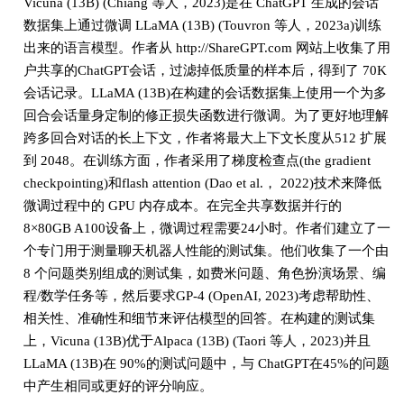
Vicuna (13B) (Chiang 等人，2023)是在 ChatGPT 生成的会话
数据集上通过微调 LLaMA (13B) (Touvron 等人，2023a)训练
出来的语言模型。作者从 http://ShareGPT.com 网站上收集了用
户共享的ChatGPT会话，过滤掉低质量的样本后，得到了 70K
会话记录。LLaMA (13B)在构建的会话数据集上使用一个为多
回合会话量身定制的修正损失函数进行微调。为了更好地理解
跨多回合对话的长上下文，作者将最大上下文长度从512 扩展
到 2048。在训练方面，作者采用了梯度检查点(the gradient
checkpointing)和flash attention (Dao et al.， 2022)技术来降低
微调过程中的 GPU 内存成本。在完全共享数据并行的
8×80GB A100设备上，微调过程需要24小时。作者们建立了一
个专门用于测量聊天机器人性能的测试集。他们收集了一个由
8 个问题类别组成的测试集，如费米问题、角色扮演场景、编
程/数学任务等，然后要求GP-4 (OpenAI, 2023)考虑帮助性、
相关性、准确性和细节来评估模型的回答。在构建的测试集
上，Vicuna (13B)优于Alpaca (13B) (Taori 等人，2023)并且
LLaMA (13B)在 90%的测试问题中，与 ChatGPT在45%的问题
中产生相同或更好的评分响应。