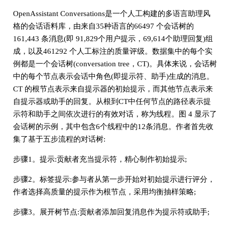
OpenAssistant Conversations是一个人工构建的多语言助理风
格的会话语料库，由来自35种语言的66497 个会话树的
161,443 条消息(即 91,829个用户提示，69,614个助理回复)组
成，以及461292 个人工标注的质量评级。数据集中的每个实
例都是一个会话树(conversation tree，CT)。具体来说，会话树
中的每个节点表示会话中角色(即提示符、助手)生成的消息。
CT 的根节点表示来自提示器的初始提示，而其他节点表示来
自提示器或助手的回复。从根到CT中任何节点的路径表示提
示符和助手之间依次进行的有效对话，称为线程。图 4 显示了
会话树的示例，其中包含6个线程中的12条消息。作者首先收
集了基于五步流程的对话树:
步骤1。提示:贡献者充当提示符，精心制作初始提示;
步骤2。标签提示:参与者从第一步开始对初始提示进行评分，
作者选择高质量的提示作为根节点，采用均衡抽样策略;
步骤3。展开树节点:贡献者添加回复消息作为提示符或助手;