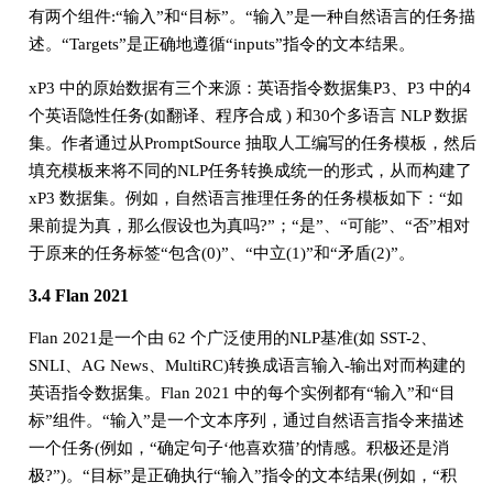
有两个组件:“输入”和“目标”。“输入”是一种自然语言的任务描
述。“Targets”是正确地遵循“inputs”指令的文本结果。
xP3 中的原始数据有三个来源：英语指令数据集P3、P3 中的4
个英语隐性任务(如翻译、程序合成 ) 和30个多语言 NLP 数据
集。作者通过从PromptSource 抽取人工编写的任务模板，然后
填充模板来将不同的NLP任务转换成统一的形式，从而构建了
xP3 数据集。例如，自然语言推理任务的任务模板如下：“如
果前提为真，那么假设也为真吗?”；“是”、“可能”、“否”相对
于原来的任务标签“包含(0)”、“中立(1)”和“矛盾(2)”。
3.4 Flan 2021
Flan 2021是一个由 62 个广泛使用的NLP基准(如 SST-2、
SNLI、AG News、MultiRC)转换成语言输入-输出对而构建的
英语指令数据集。Flan 2021 中的每个实例都有“输入”和“目
标”组件。“输入”是一个文本序列，通过自然语言指令来描述
一个任务(例如，“确定句子‘他喜欢猫’的情感。积极还是消
极?”)。“目标”是正确执行“输入”指令的文本结果(例如，“积