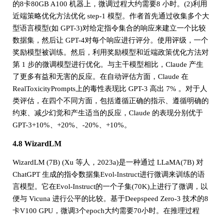
的8卡80GB A100 机器上，微调过程大约需要8 小时。(2)利用
近端策略优化方法优化 step-1 模型。作者首先通过收集多个大
型语言模型(如 GPT-3)对给定指令集合的响应来建立一个比较
数据集，然后让 GPT-4对每个响应进行评分。使用评级，一个
奖励模型被训练。然后，利用奖励模型和近端政策优化方法对
第 1 步的微调模型进行优化。与主干模型相比，Claude 产生
了更多有益和无害的反应。在自动评估方面，Claude 在
RealToxicityPrompts上的毒性表现比 GPT-3 高出 7% 。对于人
类评估，在四个不同方面，包括遵循正确的指示、遵循明确的
约束、减少幻觉和产生适当的反应，Claude 的表现分别优于
GPT-3+10%、+20%、-20%、+10%。
4.8 WizardLM
WizardLM (7B) (Xu 等人，2023a)是一种通过 LLaMA(7B) 对
ChatGPT 生成的指令数据集Evol-Instruct进行微调来训练的语
言模型。它在Evol-Instruct的一个子集(70K)上进行了微调，以
便与 Vicuna 进行公平的比较。基于Deepspeed Zero-3 技术的8
卡V100 GPU，微调3个epoch大约需要70小时。在推理过程