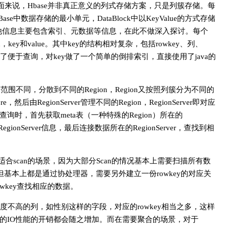
面来说，Hbase并非真正意义的列式存储方案，只是列簇存储。每
是HBase中数据存储的最小单元，DataBlock中以KeyValue的方式存储
注），其他信息主要包含索引、元数据等信息，在此不做深入探讨。每个
ength，key和value。其中key的结构相对复杂，包括rowkey、列、
。为了便于查询，对key做了一个简单的倒排索引，直接使用了java的
范围不同，分散到不同的Region，Region又按照列簇分为不同的
tore，然后由RegionServer管理不同的Region，RegionServer即对应
时，首先获取meta表（一种特殊的Region）所在的
和RegionServer信息，最后连接数据所在的RegionServer，查找到相
不适合scan的场景，因为大部分Scan的情况基本上需要扫描所有数
但基本上都是通过协处理器，需要另外建立一份rowkey的对应关
owkey查找相应的数据。
不高的列，如性别这样的字段，对应的rowkey相当之多，这样
的IO性能的开销都会随之增加。而在需要聚合的场景，对于