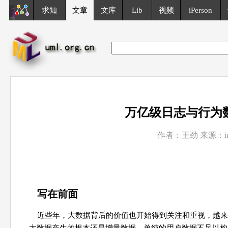
求知
文章
文库
Lib
视频
iPerson
万亿级日志与行为
作者：王劲 来源：info
写在前面
近些年，大数据背后的价值也开始得到关注和重视，越来