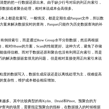
清楚的把一行数据还原出来。由于缺少行号对应的列正向索引，
y算法还原数据或者聚合处理，相对来说成本会高很多。
方案基本上都是批量写。一般情况，都是定期生成Parquet文件，所以数
案来解决数据实时的查询，Parquet只能作为历史数据查询的补
没有倒排索引，而是通过Row Group水平分割数据，然后再根据
查询，相对Hbase的方案，Scan的性能更好。这种方式，避免了存储
性能值得信赖。而对于数据还原和聚合也没有利用正向索引，而是
好能够很取巧的解决数据嵌套填充的问题， 但是相对直接使用正向索引来说
属于粗粒度的数据写入，数据生成应该还是以离线处理为主，很难提高
的复杂性，维护成本都会相应增加。
。其中比较典型的有Kylin、Druid和Pinot。预聚合的方
AP查询的场景，需要指定预聚合的指标，在数据接入的时候根据