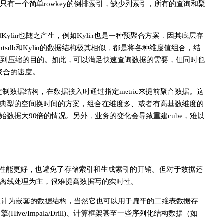
ase只有一个简单rowkey的倒排索引，缺少列索引，所有的查询和聚
db和Kylin也随之产生，例如Kylin也是一种预聚合方案，因其底层存
entsdb和Kylin的数据结构极其相似，都是将各种维度值组合，结
，达到压缩的目的。如此，可以满足快速查询数据的需要，但同时也
据聚合的速度。
式定制数据结构，在数据接入时通过指定metric来提前聚合数据。这
典型的空间换时间的方案，组合在维度多、或者有高基数维度的
数据大90倍的情况。另外，业务的变化会导致重建cube，难以
，Scan的性能更好，也避免了存储索引和生成索引的开销。但对于数据还
离线处理为主，很难提高数据写的实时性。
，所以设计为嵌套的数据结构，当然它也可以用于扁平的二维表数据存
(Hive/Impala/Drill)、计算框架甚至一些序列化结构数据（如