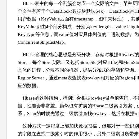
Hbase表中的每一个列簇会对应一个实际的文件，某种层
个文件有若干个DataBlock(数据块默认64k)，DataBlock
用户数据（KeyValue后面有timestamp，图中未标
KeyValue都由4个部分构成，分别为key length，value l
KeyType等信息，而value值对应具体列值的二进制数据
ConcurrentSkipListMap。
Hbase管理的核心思想是分级分块，存储时根据Rowkey的
Store，每个Store实际上又包括StoreFile(对应Hfile)和MemS
具体的进程，分散不同的机器，提供分布式的存储和查询。查询
RegionServer，通过meta表查找表rowkey相对应的Region
应的数据。
Hbase的这种结构，特别适合根据rowkey做单值查询，
据，性能会非常差。虽然也有扩展的Hbase二级索引方案，
系，Scan的时候先通过二级索引查找rowkey，然后在根据r
这种方式一定程度上能加快数据扫描，但那对于一些识别度
的字段在查找二级索引时的作用很小，另外二级索引所带来