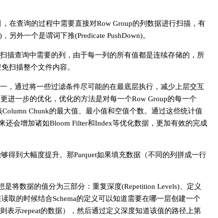
的索引，在查询的过程中需要直接对Row Group的列数据进行扫描，有
另外一个是谓词下推(Predicate PushDown)。
扫描查询中需要的列，由于每一列的所有值都是连续存储的，所
而避免扫描整个文件内容。
一，通过将一些过滤条件尽可能的在最底层执行，减少上层交互
更进一步的优化，优化的方法是对每一个Row Group的每一个
该Column Chunk的最大值、最小值和空值个数。通过这些统计值
会增加诸如Bloom Filter和Index等优化数据，更加有效的完成
能够得到大幅度提升。那Parquet如果填充数据（不同的列拼成一行
想是将数据的值分为三部分：重复深度(Repetition Levels)、定义
重复深度可以在读取的时候结合Schema的定义可以知道需要在哪一层创建一个
则则表示repeat的数据），然后通过定义深度知道该值的路径上第