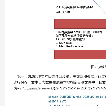
图2 游
第一，SLS处理文本日志详细步骤。在游戏服务器运行
进行保存。文本日志数据生成在本地指定目录文件中，且文
为/var/log/game/${serverid}/${YYYYMM}/{DD}