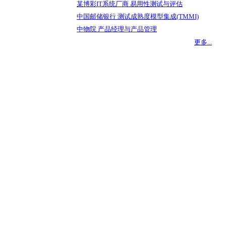
某博彩IT系统厂商 易用性测试与评估
中国邮储银行 测试成熟度模型集成(TMMI)
中物院 产品经理与产品管理
更多...