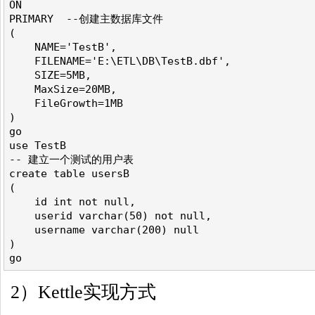
ON

PRIMARY  --创建主数据库文件

(

    NAME='TestB',

    FILENAME='E:\ETL\DB\TestB.dbf',

    SIZE=5MB,

    MaxSize=20MB,

    FileGrowth=1MB

)

go

use TestB

-- 建立一个测试的用户表

create table usersB

(

    id int not null,

    userid varchar(50) not null,

    username varchar(200) null

)

2）Kettle实现方式