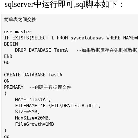
sqlserver中运行即可,sql脚本如下：
简单表之间交换

use master

IF EXISTS(SELECT 1 FROM sysdatabases WHERE NAME=N
BEGIN

    DROP DATABASE TestA   --如果数据库存在先删掉数据
END

GO

CREATE DATABASE TestA

ON

PRIMARY  --创建主数据库文件

(

    NAME='TestA',

    FILENAME='E:\ETL\DB\TestA.dbf',

    SIZE=5MB,

    MaxSize=20MB,

    FileGrowth=1MB

)

go
