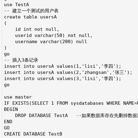
use TestA

-- 建立一个测试的用户表

create table usersA

(

    id int not null,

    userid varchar(50) not null,

    username varchar(200) null

)

go

-- 插入3条记录

insert into usersA values(1,'lisi','李四');

insert into usersA values(2,'zhangsan','张三');

insert into usersA values(3,'lisi','李四');

go

use master

IF EXISTS(SELECT 1 FROM sysdatabases WHERE NAME=N
BEGIN

    DROP DATABASE TestA   --如果数据库存在先删掉数据
END

GO

CREATE DATABASE TestB
