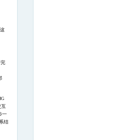
。这
并完
部
G
交互
步一
系结