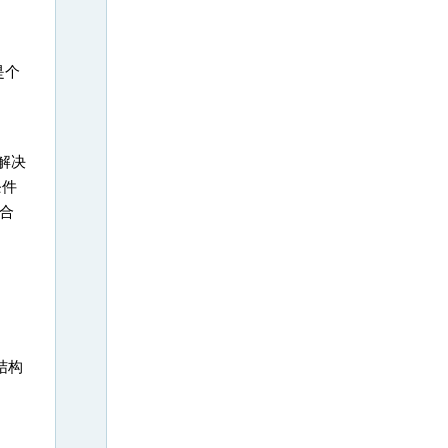
是个
解决
条件
合
，
结构