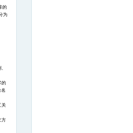
库的
分为
则、
术的
象名
互关
立方