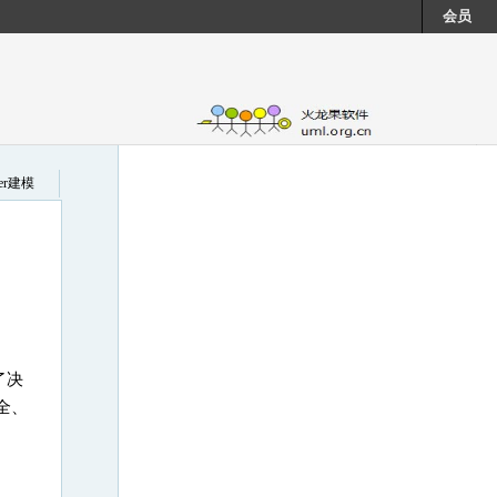
会员
cer建模
了决
全、