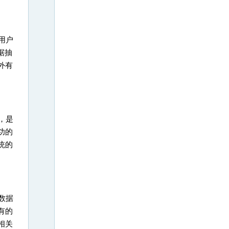
用户
据抽
外有
，是
功的
统的
数据
有的
相关