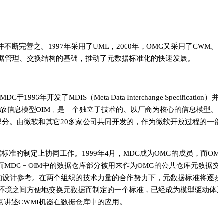
lity），并不断完善之。1997年采用了UML，2000年，OMG又采用了CWM
元数据管理、交换结构的基础，推动了元数据标准化的快速发展。
年开发了MDIS（Meta Data Interchange Specification）
的开放信息模型OIM，是一个独立于技术的、以厂商为核心的信息模型。
tory的一部分。由微软和其它20多家公司共同开发的，作为微软开放过程的一
标准的制定上协同工作。1999年4月，MDC成为OMG的成员，而OM
，而MDC－OIM中的数据仓库部分被用来作为OMG的公共仓库元数据
nterchange）的设计参考。在两个组织的技术力量的合作努力下，元数据标准将逐
析环境之间方便地交换元数据而制定的一个标准，已经成为模型驱动体
点讲述CWMI机器在数据仓库中的应用。