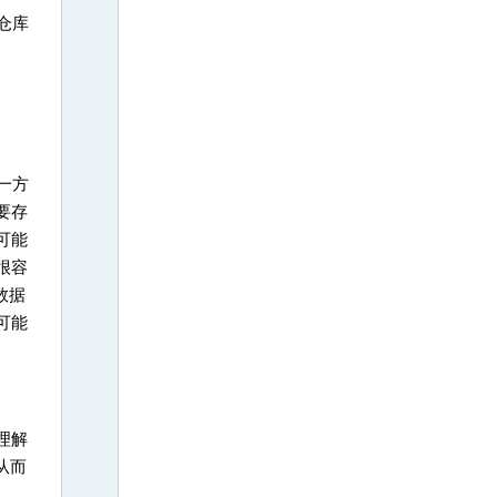
仓库
一方
要存
可能
很容
数据
可能
理解
从而