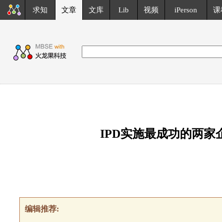
求知
文章
文库
Lib
视频
iPerson
课
IPD实施最成功的两
编辑推荐: