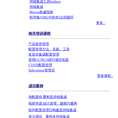
持续集成工具hudson
持续集成
Maven权威指南
程序集(UML中的包)之间循环
更多...
相关培训课程
产品发布管理
配置管理方法、实践、工具
多层次集成配置管理
使用CC与CQ进行项目实践
CVS与配置管理
Subversion管理员
更多课程...
成功案例
海航股份 重构及持续集成
电研华源 设计原理、建模与重构
软件配置管理日构建及持续集成
单元测试、重构及持续集成