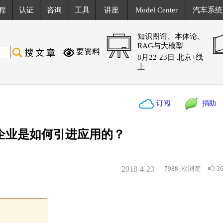
程
认证
咨询
工具
讲座
Model Center
汽车系统
知识图谱、本体论、
RAG与大模型
要资料
8月22-23日 北京+线
上
订阅
捐助
家企业是如何引进应用的？
2018-4-23
7988
次浏览
3