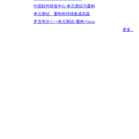
中国软件研发中心 单元测试与重构
单元测试、重构和持续集成实践
罗克韦尔 C++单元测试+重构+Gtest
更多...