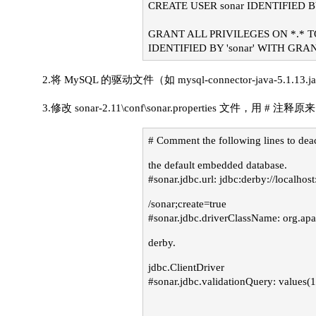
CREATE USER sonar IDENTIFIED BY 
GRANT ALL PRIVILEGES ON *.* TO 's
IDENTIFIED BY 'sonar' WITH GRA
2.将 MySQL 的驱动文件（如 mysql-connector-java-5.1.13.jar）
3.修改 sonar-2.11\conf\sonar.properties 文件，用
# Comment the following lines to deac
the default embedded database.
#sonar.jdbc.url: jdbc:derby://localhos
/sonar;create=true
#sonar.jdbc.driverClassName: org.apa
derby.
jdbc.ClientDriver
#sonar.jdbc.validationQuery: values(1