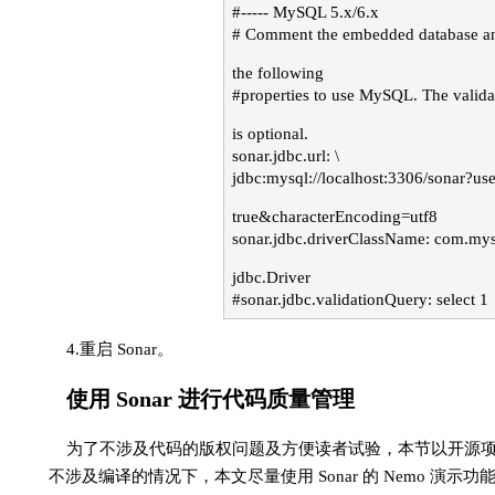
#----- MySQL 5.x/6.x
# Comment the embedded database 
the following
#properties to use MySQL. The valida
is optional.
sonar.jdbc.url: \
jdbc:mysql://localhost:3306/sonar?u
true&characterEncoding=utf8
sonar.jdbc.driverClassName: com.mys
jdbc.Driver
#sonar.jdbc.validationQuery: select 1
4.重启 Sonar。
使用 Sonar 进行代码质量管理
为了不涉及代码的版权问题及方便读者试验，本节以开源项目 M
不涉及编译的情况下，本文尽量使用 Sonar 的 Nemo 演示功