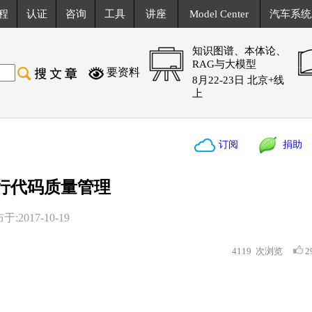
程
认证
咨询
工具
讲座
Model Center
汽车系统
知识图谱、本体论、
RAG与大模型
要资料
8月22-23日 北京+线
上
订阅
捐助
 进行代码质量管理
:2017-10-19
4119
次浏览
2