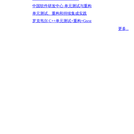
中国软件研发中心 单元测试与重构
单元测试、重构和持续集成实践
罗克韦尔 C++单元测试+重构+Gtest
更多...