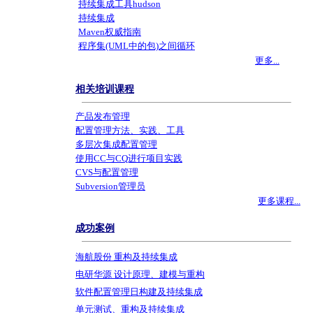
持续集成工具hudson
持续集成
Maven权威指南
程序集(UML中的包)之间循环
更多...
相关培训课程
产品发布管理
配置管理方法、实践、工具
多层次集成配置管理
使用CC与CQ进行项目实践
CVS与配置管理
Subversion管理员
更多课程...
成功案例
海航股份 重构及持续集成
电研华源 设计原理、建模与重构
软件配置管理日构建及持续集成
单元测试、重构及持续集成