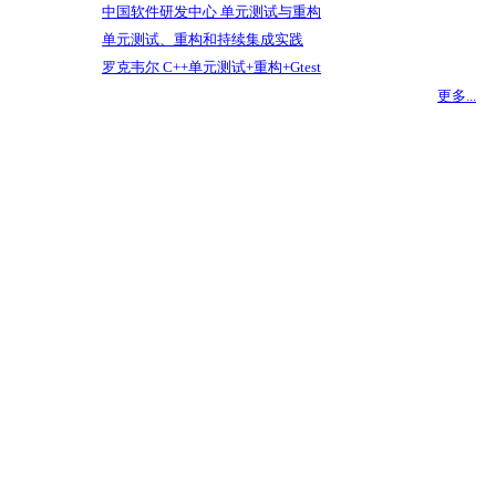
中国软件研发中心 单元测试与重构
单元测试、重构和持续集成实践
罗克韦尔 C++单元测试+重构+Gtest
更多...