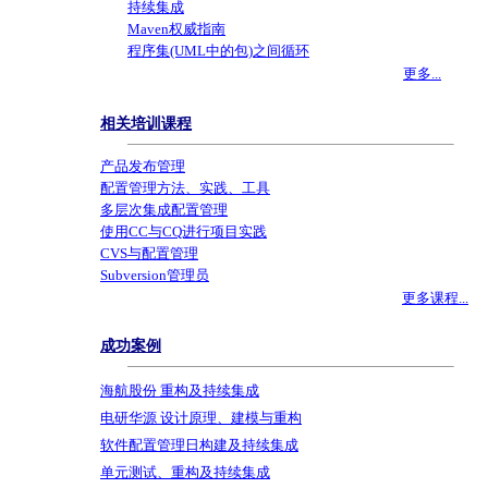
持续集成
Maven权威指南
程序集(UML中的包)之间循环
更多...
相关培训课程
产品发布管理
配置管理方法、实践、工具
多层次集成配置管理
使用CC与CQ进行项目实践
CVS与配置管理
Subversion管理员
更多课程...
成功案例
海航股份 重构及持续集成
电研华源 设计原理、建模与重构
软件配置管理日构建及持续集成
单元测试、重构及持续集成