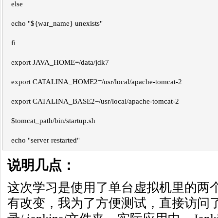
else
echo "${war_name} unexists"
fi
export JAVA_HOME=/data/jdk7
export CATALINA_HOME2=/usr/local/apache-tomcat-2
export CATALINA_BASE2=/usr/local/apache-tomcat-2
$tomcat_path/bin/startup.sh
echo "server restarted"
说明几点：
这次学习是使用了单台虚拟机里的两个T
有改变，我为了方便测试，直接访问了Je