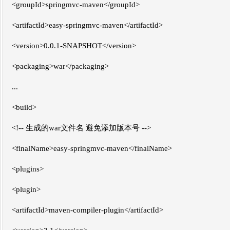
<groupId>springmvc-maven</groupId>
<artifactId>easy-springmvc-maven</artifactId>
<version>0.0.1-SNAPSHOT</version>
<packaging>war</packaging>
...
<build>
<!-- 生成的war文件名 避免添加版本号 -->
<finalName>easy-springmvc-maven</finalName>
<plugins>
<plugin>
<artifactId>maven-compiler-plugin</artifactId>