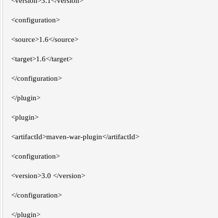
<version>3.1</version>
<configuration>
<source>1.6</source>
<target>1.6</target>
</configuration>
</plugin>
<plugin>
<artifactId>maven-war-plugin</artifactId>
<configuration>
<version>3.0 </version>
</configuration>
</plugin>