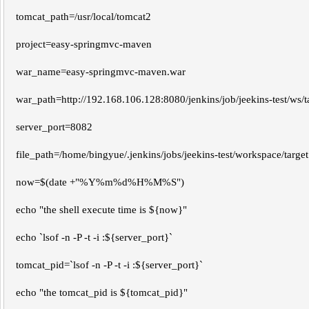
tomcat_path=/usr/local/tomcat2
project=easy-springmvc-maven
war_name=easy-springmvc-maven.war
war_path=http://192.168.106.128:8080/jenkins/job/jeekins-test/ws/t
server_port=8082
file_path=/home/bingyue/.jenkins/jobs/jeekins-test/workspace/target
now=$(date +"%Y%m%d%H%M%S")
echo "the shell execute time is ${now}"
echo `lsof -n -P -t -i :${server_port}`
tomcat_pid=`lsof -n -P -t -i :${server_port}`
echo "the tomcat_pid is ${tomcat_pid}"