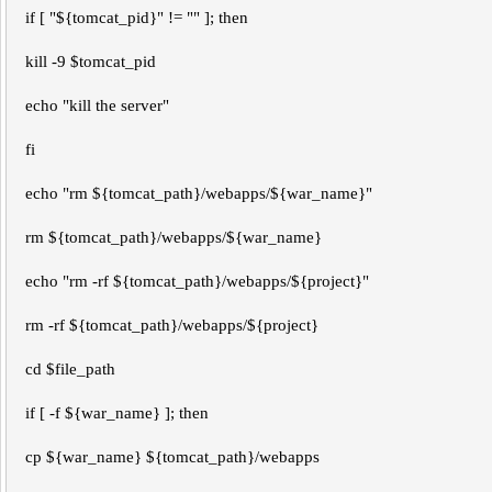
if [ "${tomcat_pid}" != "" ]; then
kill -9 $tomcat_pid
echo "kill the server"
fi
echo "rm ${tomcat_path}/webapps/${war_name}"
rm ${tomcat_path}/webapps/${war_name}
echo "rm -rf ${tomcat_path}/webapps/${project}"
rm -rf ${tomcat_path}/webapps/${project}
cd $file_path
if [ -f ${war_name} ]; then
cp ${war_name} ${tomcat_path}/webapps