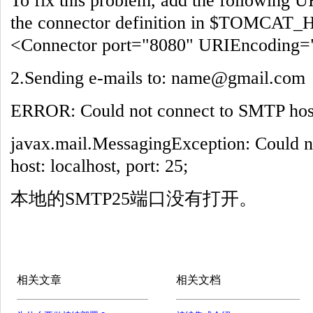
To fix this problem, add the following U
the connector definition in $TOMCAT_
<Connector port="8080" URIEncoding=
2.Sending e-mails to: name@gmail.com
ERROR: Could not connect to SMTP host:
javax.mail.MessagingException: Could 
host: localhost, port: 25;
本地的SMTP25端口没有打开。
相关文章
相关文档