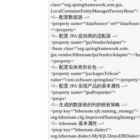
class="org.springframework.orm.jpa.
LocalContainerEntityManagerFactoryBean">
<!-- 配置数据源 -->
<property name="dataSource" ref="dataSourc
></property>
<!-- 配置 JPA 提供商的适配器 -->
<property name="jpaVendorAdapter">
<bean class="org.springframework.orm.
jpa.vendor.HibernateJpaVendorAdapter"></b
</property>
<!-- 配置实体类所在包 -->
<property name="packagesToScan"
value="com.software.springdata"></property
<!-- 配置 JPA 实现产品的基本属性 -->
<property name="jpaProperties">
<props>
<!-- 生成的数据表的列的映射策略 -->
<prop key="hibernate.ejb.naming_strategy">
org.hibernate.cfg.ImprovedNamingStrategy<
<!-- hibernate 基本属性 -->
<prop key="hibernate.dialect">
org.hibernate.dialect.MySQL5InnoDBDialect