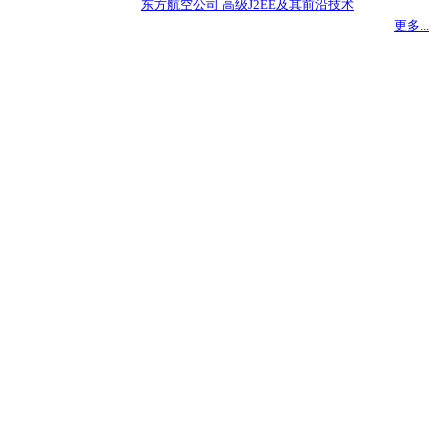
东方航空公司 高级J2EE及其前沿技术
更多...