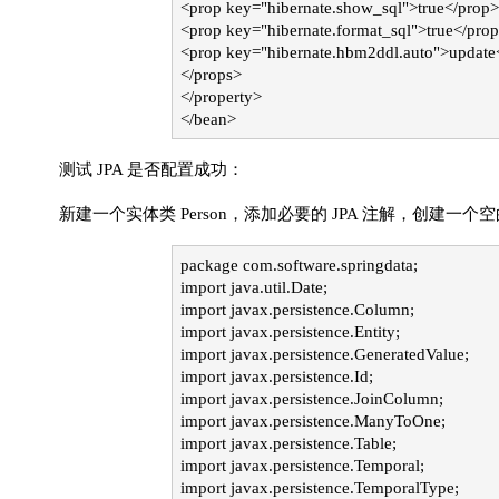
<prop key="hibernate.show_sql">true</prop>
<prop key="hibernate.format_sql">true</pro
<prop key="hibernate.hbm2ddl.auto">update
</props>
</property>
</bean>
测试 JPA 是否配置成功：
新建一个实体类 Person，添加必要的 JPA 注解，创建一
package com.software.springdata;
import java.util.Date;
import javax.persistence.Column;
import javax.persistence.Entity;
import javax.persistence.GeneratedValue;
import javax.persistence.Id;
import javax.persistence.JoinColumn;
import javax.persistence.ManyToOne;
import javax.persistence.Table;
import javax.persistence.Temporal;
import javax.persistence.TemporalType;