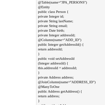
@Table(name="JPA_PERSONS")
@Entity
public class Person {
private Integer id;
private String lastName;
private String email;
private Date birth;
private Integer addressId;
@Column(name="ADD_ID")
public Integer getAddressId() {
return addressId;
}
public void setAddressId
(Integer addressId) {
this.addressId = addressId;
}
private Address address;
@JoinColumn(name="ADDRESS_ID")
@ManyToOne
public Address getAddress() {
return address;
}