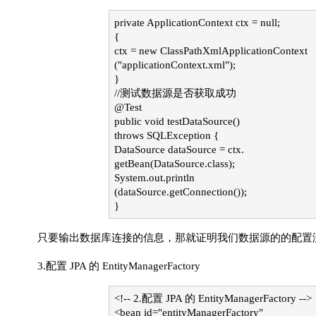
private ApplicationContext ctx = null;
{
ctx = new ClassPathXmlApplicationContext
("applicationContext.xml");
}
//测试数据源是否获取成功
@Test
public void testDataSource()
throws SQLException {
DataSource dataSource = ctx.
getBean(DataSource.class);
System.out.println
(dataSource.getConnection());
}
只要输出数据库连接的信息，那就证明我们数据源的的配置
3.配置 JPA 的 EntityManagerFactory
<!-- 2.配置 JPA 的 EntityManagerFactory -->
<bean id="entityManagerFactory"