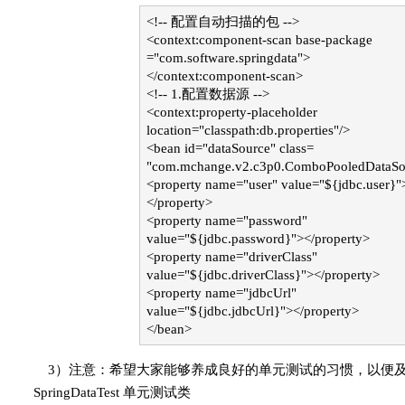
<!-- 配置自动扫描的包 -->
<context:component-scan base-package
="com.software.springdata">
</context:component-scan>
<!-- 1.配置数据源 -->
<context:property-placeholder
location="classpath:db.properties"/>
<bean id="dataSource" class=
"com.mchange.v2.c3p0.ComboPooledDataSo
<property name="user" value="${jdbc.user}"
</property>
<property name="password"
value="${jdbc.password}"></property>
<property name="driverClass"
value="${jdbc.driverClass}"></property>
<property name="jdbcUrl"
value="${jdbc.jdbcUrl}"></property>
</bean>
3）注意：希望大家能够养成良好的单元测试的习惯，以便
SpringDataTest 单元测试类