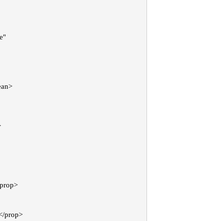
e"
ean>
>
/prop>
</prop>