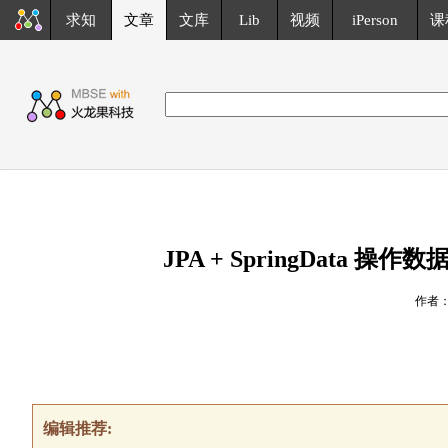
求知
文章
文库
Lib
视频
iPerson
课
JPA + SpringData 操作数据
作者：K
编辑推荐: