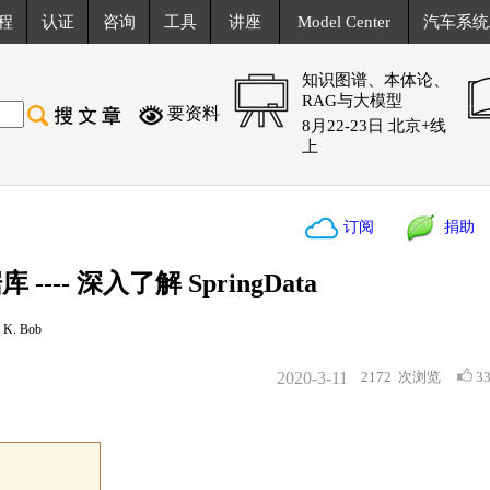
程
认证
咨询
工具
讲座
Model Center
汽车系统
知识图谱、本体论、
RAG与大模型
要资料
8月22-23日 北京+线
上
订阅
捐助
库 ---- 深入了解 SpringData
. Bob
2020-3-11
2172
次浏览
3