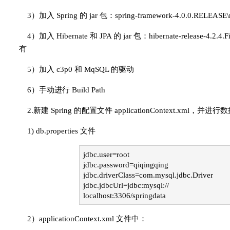
3）加入 Spring 的 jar 包：spring-framework-4.0.0.RELEAS
4）加入 Hibernate 和 JPA 的 jar 包：hibernate-release-4.2.4.Fin
有
5）加入 c3p0 和 MqSQL 的驱动
6）手动进行 Build Path
2.新建 Spring 的配置文件 applicationContext.xml，并
1) db.properties 文件
jdbc.user=root
jdbc.password=qiqingqing
jdbc.driverClass=com.mysql.jdbc.Driver
jdbc.jdbcUrl=jdbc:mysql://
localhost:3306/springdata
2）applicationContext.xml 文件中：