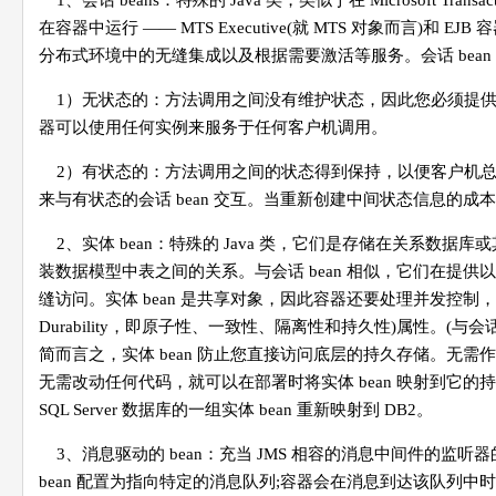
1、会话 beans：特殊的 Java 类，类似于在 Microsoft Tran
在容器中运行 ―― MTS Executive(就 MTS 对象而言)和 
分布式环境中的无缝集成以及根据需要激活等服务。会话 bean
1）无状态的：方法调用之间没有维护状态，因此您必须提供通
器可以使用任何实例来服务于任何客户机调用。
2）有状态的：方法调用之间的状态得到保持，以便客户机总是
来与有状态的会话 bean 交互。当重新创建中间状态信息的
2、实体 bean：特殊的 Java 类，它们是存储在关系
装数据模型中表之间的关系。与会话 bean 相似，它们在提
缝访问。实体 bean 是共享对象，因此容器还要处理并发控制，并确保底层持久
Durability，即原子性、一致性、隔离性和持久性)属性。(与
简而言之，实体 bean 防止您直接访问底层的持久存储。无
无需改动任何代码，就可以在部署时将实体 bean 映射到它的持
SQL Server 数据库的一组实体 bean 重新映射到 DB2。
3、消息驱动的 bean：充当 JMS 相容的消息中间件的监听器的
bean 配置为指向特定的消息队列;容器会在消息到达该队列中