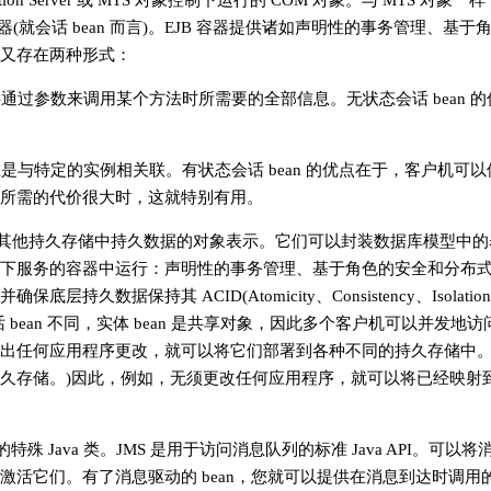
saction Server 或 MTS 对象控制下运行的 COM 对象。与 MTS 对象一样
EJB 容器(就会话 bean 而言)。EJB 容器提供诸如声明性的事务管理、基
 又存在两种形式：
过参数来调用某个方法时所需要的全部信息。无状态会话 bean 
与特定的实例相关联。有状态会话 bean 的优点在于，客户机可
成本所需的代价很大时，这就特别有用。
数据库或其他持久存储中持久数据的对象表示。它们可以封装数据库模型中
供以下服务的容器中运行：声明性的事务管理、基于角色的安全和分布
数据保持其 ACID(Atomicity、Consistency、Isolation
会话 bean 不同，实体 bean 是共享对象，因此多个客户机可以并发地
需作出任何应用程序更改，就可以将它们部署到各种不同的持久存储中。
久存储。)因此，例如，无须更改任何应用程序，就可以将已经映射到 Or
特殊 Java 类。JMS 是用于访问消息队列的标准 Java API。可以
时激活它们。有了消息驱动的 bean，您就可以提供在消息到达时调用