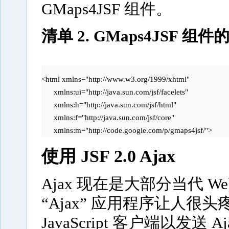
GMaps4JSF 组件。
清单 2. GMaps4JSF 组
<html xmlns="http://www.w3.org/1999/xhtml"

      xmlns:ui="http://java.sun.com/jsf/facelets"

      xmlns:h="http://java.sun.com/jsf/html"

      xmlns:f="http://java.sun.com/jsf/core"

      xmlns:m="http://code.google.com/p/gmaps4jsf/">
使用 JSF 2.0 Ajax
Ajax 现在是大部分当代 W
“Ajax” 应用程序让人
JavaScript 客户端以发送