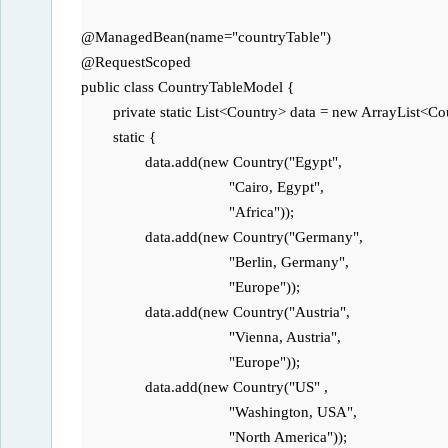
@ManagedBean(name="countryTable")

@RequestScoped

public class CountryTableModel {

	private static List<Country> data = new ArrayList<Country>();

	static {

		data.add(new Country("Egypt", 

		                     "Cairo, Egypt", 

		                     "Africa"));

		data.add(new Country("Germany", 

		                     "Berlin, Germany", 

		                     "Europe"));

		data.add(new Country("Austria", 

		                     "Vienna, Austria", 

		                     "Europe"));

		data.add(new Country("US" , 

		                     "Washington, USA", 

		                     "North America"));
