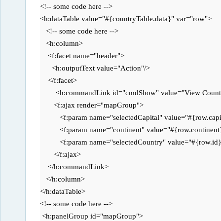
<!-- some code here -->

<h:dataTable value="#{countryTable.data}" var="row">

   <!-- some code here -->

   <h:column>

    <f:facet name="header">

      <h:outputText value="Action"/>

    </f:facet>

	<h:commandLink id="cmdShow" value="View Country Location"> 

       <f:ajax render="mapGroup"> 

          <f:param name="selectedCapital" value="#{row.capit
          <f:param name="continent" value="#{row.continent}
          <f:param name="selectedCountry" value="#{row.id}"
       </f:ajax> 

    </h:commandLink> 

   </h:column>

</h:dataTable>   

<!-- some code here -->

 <h:panelGroup id="mapGroup"> 
