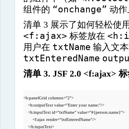
“onchange”
组件的
动作上
清单 3 展示了如何轻松使用 J
<f:ajax>
<h:
标签放在
txtName
用户在
输入文本
txtEnteredName
outp
清单 3. JSF 2.0 <f:aja
<h:panelGrid columns="2">

    <h:outputText value="Enter your name:"/>

    <h:inputText id="txtName" value="#{person.name}">

        <f:ajax render="txtEnteredName"/>

    </h:inputText>
