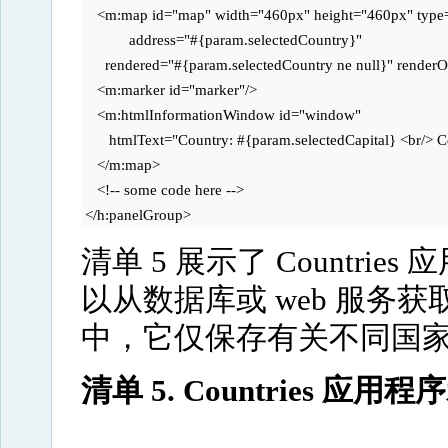
    <m:map id="map" width="460px" height="460px" t
            address="#{param.selectedCountry}" 

      rendered="#{param.selectedCountry ne null}" rende
    <m:marker id="marker"/> 

    <m:htmlInformationWindow id="window" 

       htmlText="Country: #{param.selectedCapital} <br/> C
    </m:map> 

    <!-- some code here --> 

 </h:panelGroup> 
清单 5 展示了 Countri
以从数据库或 web 服务获
中，它仅保存有关不同国
清单 5. Countries 应用