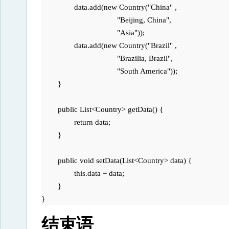
		data.add(new Country("China" , 

		                     "Beijing, China", 

		                     "Asia"));

		data.add(new Country("Brazil" , 

		                     "Brazilia, Brazil", 

		                     "South America"));		

	}

	public List<Country> getData() {

		return data;

	}

	public void setData(List<Country> data) {

		this.data = data;

	}	

} 
结束语