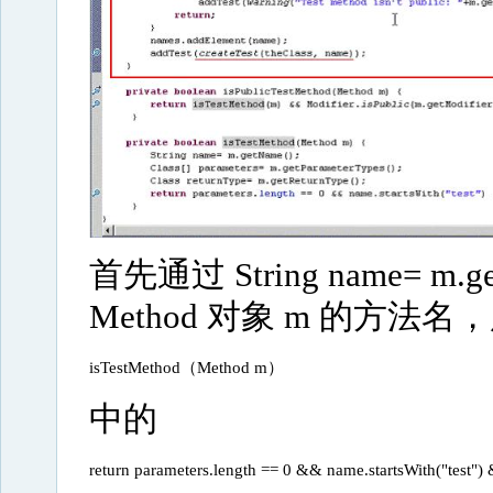
首先通过 String name= m.ge
Method 对象 m 的方
isTestMethod（Method m）
中的
return parameters.length == 0 && name.startsWith("test"