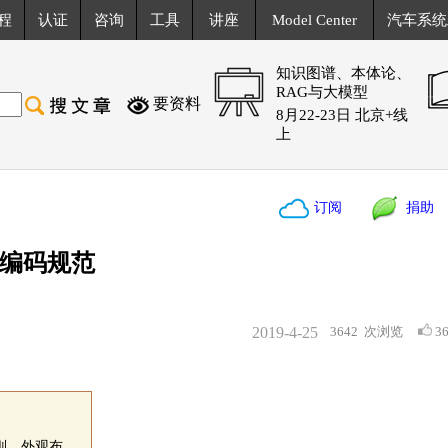
程
认证
咨询
工具
讲座
Model Center
汽车系统
知识图谱、本体论、
RAG与大模型
要资料
8月22-23日 北京+线
上
订阅
捐助
C编码规范
2019-4-25
3642
次浏览
3
则、外观布