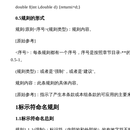
double f(int i,double d) {returni+d;}
0.5规则的形式
规则/原则<序号>(规则类型)：规则内容。
[原始参考]
<序号>：每条规则都有一个序号，序号是按照章节目录-*
0.5-1。
(规则类型)：或者是‘强制’，或者是‘建议’。
规则内容：此条规则的具体内容。
[原始参考]：指示了产生本条款或本组条款的可应用的主要
1标示符命名规则
1.1标示符命名总则
规则1.1-1(强制)：标识符（内部的和外部的）的有效字符不