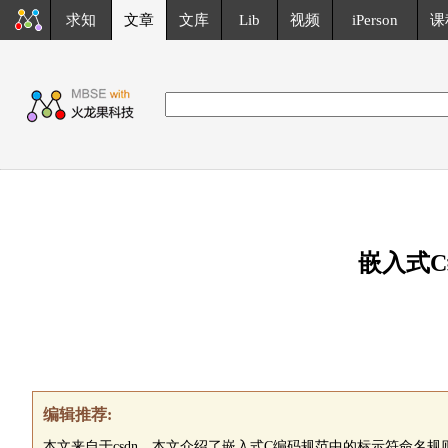
求知
文章
文库
Lib
视频
iPerson
课
嵌入式
编辑推荐:
本文来自于csdn，本文介绍了嵌入式C编码规范中的标示符命名规