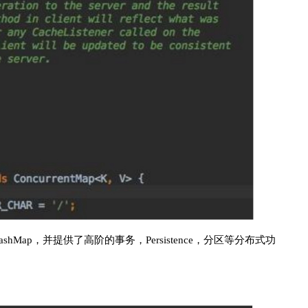
V的HashMap，并提供了高阶的事务，Persistence，分区等分布式功