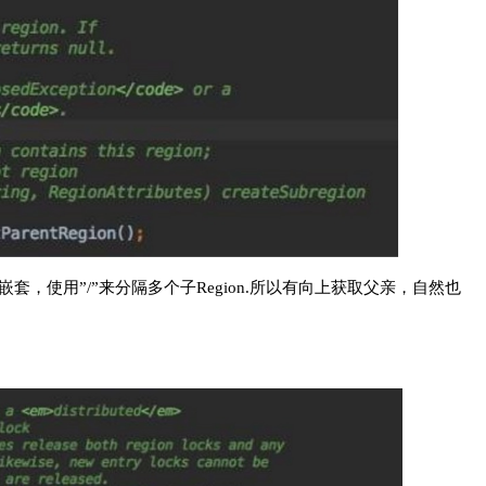
y结构嵌套，使用”/”来分隔多个子Region.所以有向上获取父亲，自然也