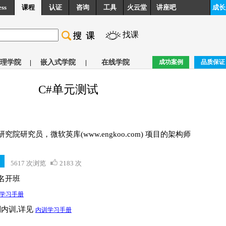
ess
课程
认证
咨询
工具
火云堂
讲座吧
成长
找课
理学院
|
嵌入式学院
|
在线学院
成功案例
品质保证
C#单元测试
院研究员，微软英库(www.engkoo.com) 项目的架构师
5617 次浏览
2183 次
报名开班
学习手册
制内训,详见
内训学习手册