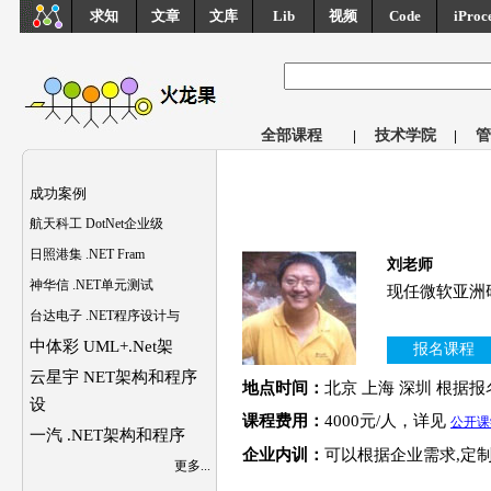
求知
文章
文库
Lib
视频
Code
iProc
全部课程
|
技术学院
|
管
成功案例
航天科工 DotNet企业级
日照港集 .NET Fram
刘老师
神华信 .NET单元测试
现任微软亚洲研究
台达电子 .NET程序设计与
中体彩 UML+.Net架
报名课程
云星宇 NET架构和程序
地点时间：
北京 上海 深圳 根据
设
课程费用：
4000元/人，
详见
公开课
一汽 .NET架构和程序
企业内训：
可以根据企业需求,定
更多...