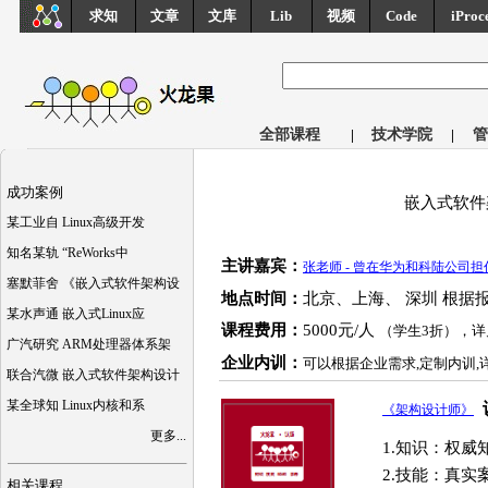
求知
文章
文库
Lib
视频
Code
iProc
全部课程
|
技术学院
|
管
成功案例
嵌入式软件
某工业自 Linux高级开发
知名某轨 “ReWorks中
主讲嘉宾：
张老师 - 曾在华为和科陆公司
塞默菲舍 《嵌入式软件架构设
地点时间：
北京、上海、 深圳 根据
某水声通 嵌入式Linux应
课程费用：
5000元/人
（学生3折），
广汽研究 ARM处理器体系架
企业内训：
可以根据企业需求,定制内训,
联合汽微 嵌入式软件架构设计
某全球知 Linux内核和系
《架构设计师》
更多...
1.知识：权威
2.技能：真实
相关课程