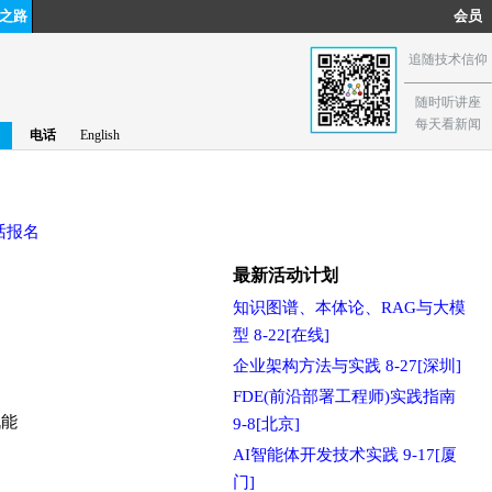
之路
会员
追随技术信仰
随时听讲座
每天看新闻
电话
English
话报名
最新活动计划
知识图谱、本体论、RAG与大模
型 8-22[在线]
企业架构方法与实践 8-27[深圳]
FDE(前沿部署工程师)实践指南
战能
9-8[北京]
AI智能体开发技术实践 9-17[厦
门]