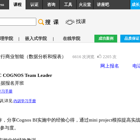
ess
课程
认证
咨询
工具
火云堂
讲座吧
成长
找课
理学院
|
嵌入式学院
|
在线学院
成功案例
品质保证
os进行商业智能（数据分析和报表）
6616 次浏览
2205 次
网上报名
电
OGNOS Team Leader
根据报名开班
学习手册
训,详见
内训学习手册
，分享Cognos BI实施中的经验心得，通过mini project模拟提高实
参与度。