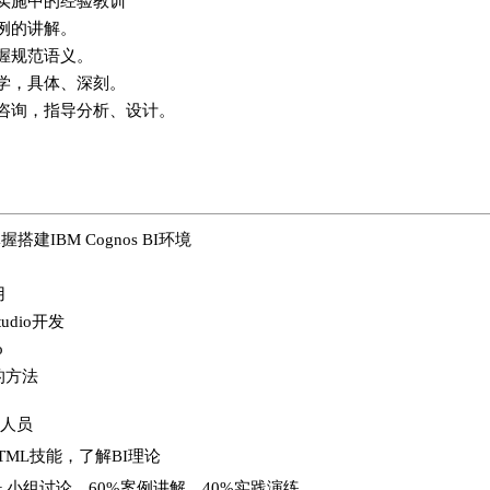
目实施中的经验教训
例的讲解。
握规范语义。
学，具体、深刻。
咨询，指导分析、设计。
握搭建IBM Cognos BI环境
用
Studio开发
o
型的方法
析人员
ML技能，了解BI理论
+ 小组讨论，60%案例讲解，40%实践演练