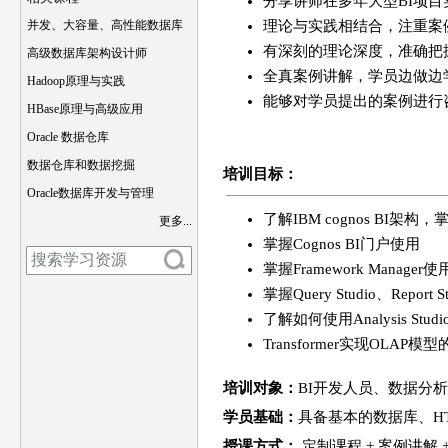
分享讲师在多年大型BI项
并发、大容量、高性能数据库
理论与实践相结合，注重案
有深刻的理论深度，准确把
高级数据库架构设计师
全真案例讲解，学员边做边
Hadoop原理与实践
能够对学员提出的案例进行
HBase原理与高级应用
Oracle 数据仓库
数据仓库和数据挖掘
培训
目标
：
Oracle数据库开发与管理
了解IBM cognos BI架构，掌
更多...
掌握Cognos BI门户使用
掌握Framework Manager使
掌握Query Studio、Report 
了解如何使用Analysis Studi
Transformer实现OLAP模
培训对象：
BI开发人员、数据分
学员基础：
具备基本的数据库、HT
授课方式：
定制课程 + 案例讲解 