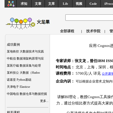
求知
文章
文库
Lib
视频
Code
iProc
全部课程
|
技术学院
|
管
成功案例
应用 Cogn
某地铁控 大数据技术与实践
中航信 数据湖架构原理与应
专家讲师：张文龙，曾任IBM ISSC C
某医疗磁 数据采集与处理
时间地点：
北京，上海，深圳，
某科技公 大数据（Hadoo
课程费用：
5700元/人 详见
公开课
诺基亚 Python基础
企业内训：
可以根据企业需求,定制内
天津电子 Elasticse
中国电信 数据仓库与数据挖掘
讲解BI理论，教授Cognos工具操作
更多...
力，通过分组比赛方式提高大家的
相关课程