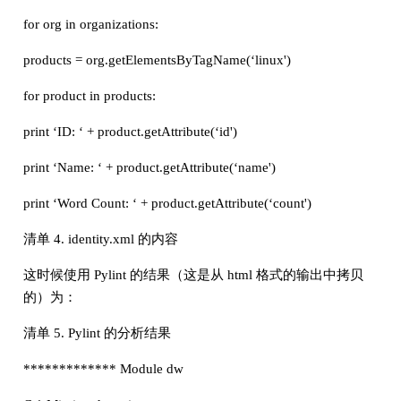
for org in organizations:
products = org.getElementsByTagName(‘linux')
for product in products:
print ‘ID: ‘ + product.getAttribute(‘id')
print ‘Name: ‘ + product.getAttribute(‘name')
print ‘Word Count: ‘ + product.getAttribute(‘count')
清单 4. identity.xml 的内容
这时候使用 Pylint 的结果（这是从 html 格式的输出中拷贝
的）为：
清单 5. Pylint 的分析结果
************* Module dw