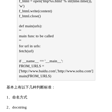
f_html = open('tmp%s.html' % str(time.time()),
'w')
f_html.write(content)
f_html.close()
def main(urls):
'''
main func to be called
'''
for url in urls:
fetch(url)
if __name__ == '__main__':
FROM_URLS =
['http://www.baidu.com','http://www.sohu.com']
main(FROM_URLS)
基本上有以下几种判断标准：
1、命名方式
2、docstring