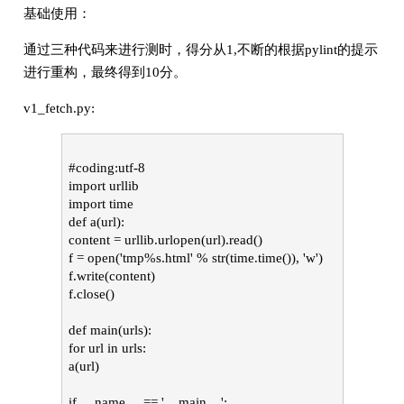
基础使用：
通过三种代码来进行测时，得分从1,不断的根据pylint的提示
进行重构，最终得到10分。
v1_fetch.py:
#coding:utf-8
import urllib
import time
def a(url):
content = urllib.urlopen(url).read()
f = open('tmp%s.html' % str(time.time()), 'w')
f.write(content)
f.close()
def main(urls):
for url in urls:
a(url)
if __name__ == '__main__':