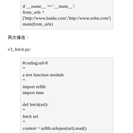
if __name__ == '__main__':
from_urls =
['http://www.baidu.com','http://www.sohu.com']
main(from_urls)
再次修改：
v3_fetch.py:
#coding:utf-8
'''
a test function module
'''
import urllib
import time
def fetch(url):
'''
fetch url
'''
content = urllib.urlopen(url).read()