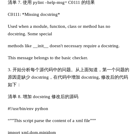
清单 7. 使用 pylint –help-msg= C0111 的结果
C0111: *Missing docstring*
Used when a module, function, class or method has no
docstring. Some special
methods like __init__ doesn't necessary require a docstring.
This message belongs to the basic checker.
3. 开始分析每个源代码中的问题。从上面知道，第一个问题的
原因是缺少 docstring，在代码中增加 docstring, 修改后的代码
如下：
清单 8. 增加 docstring 修改后的源码
#!/usr/bin/env python
“”"This script parse the content of a xml file”"”
import xml.dom.minidom