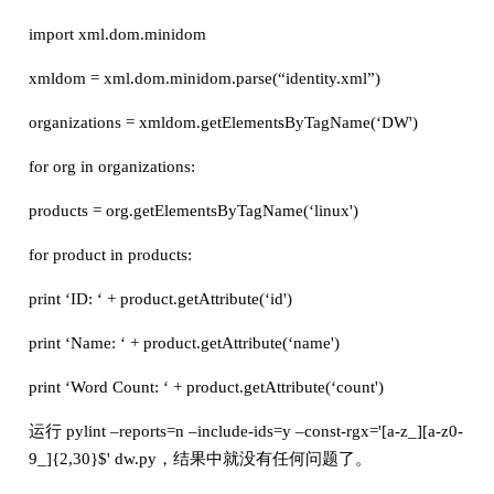
import xml.dom.minidom
xmldom = xml.dom.minidom.parse(“identity.xml”)
organizations = xmldom.getElementsByTagName(‘DW')
for org in organizations:
products = org.getElementsByTagName(‘linux')
for product in products:
print ‘ID: ‘ + product.getAttribute(‘id')
print ‘Name: ‘ + product.getAttribute(‘name')
print ‘Word Count: ‘ + product.getAttribute(‘count')
运行 pylint –reports=n –include-ids=y –const-rgx='[a-z_][a-z0-
9_]{2,30}$' dw.py，结果中就没有任何问题了。