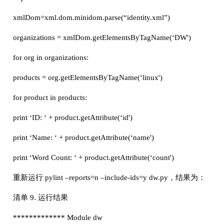
xmlDom=xml.dom.minidom.parse(“identity.xml”)
organizations = xmlDom.getElementsByTagName(‘DW')
for org in organizations:
products = org.getElementsByTagName(‘linux')
for product in products:
print ‘ID: ‘ + product.getAttribute(‘id')
print ‘Name: ‘ + product.getAttribute(‘name')
print ‘Word Count: ‘ + product.getAttribute(‘count')
重新运行 pylint –reports=n –include-ids=y dw.py，结果为：
清单 9. 运行结果
************* Module dw