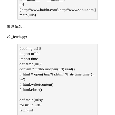
urls =
['http://www.baidu.com','http://www.sohu.com']
main(urls)
修改命名：
v2_fetch.py:
#coding:utf-8
import urllib
import time
def fetch(url):
content = urllib.urlopen(url).read()
f_html = open('tmp%s.html' % str(time.time()),
'w')
f_html.write(content)
f_html.close()
def main(urls):
for url in urls:
fetch(url)