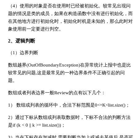
（4）使用的对象是否在使用时已经被初始化。较常见出现问
题的情况是类的成员，如果在构造函数中没有进行初始化，而
在其他地方进行初始化时，初始化时机是未知的，那么此时对
象使用前一定要进行判空。
2、逻辑判断
（1）边界判断
数组越界(OutOfBoundaryException)在异常统计上报中也是比
较常见的问题,这是最常见的一种边界条件不正确引起的问
题。
数组或者列表边界一般Review的点有以下几个：
1） 数组或列表的循环中，合法下标范围是0<=K<list.size()；
2）通过下标从数组或列表取数据时，下标不合法的判断方法
是if (k < 0 || k >= list.size())；
3）当在下标存在加减时,需要判断当加上或减去某值后,是否可