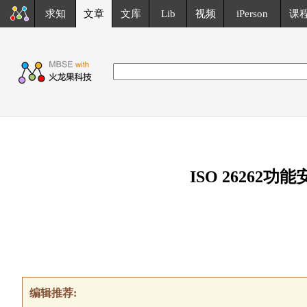
求知
文章
文库
Lib
视频
iPerson
课
ISO 26262
编辑推荐: