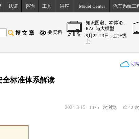
程
认证
咨询
工具
讲座
Model Center
汽车系统工
知识图谱、本体论、
RAG与大模型
要资料
8月22-23日 北京+线
上
订
功能安全标准体系解读
2024-3-15
1875
次浏览
42 