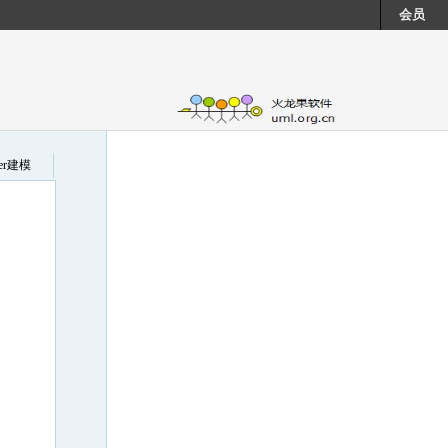
会员
cer建模