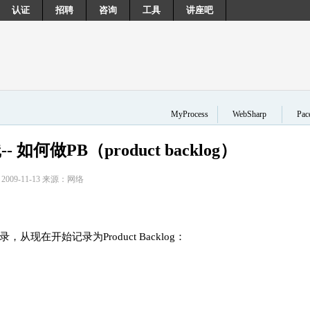
认证
招聘
咨询
工具
讲座吧
MyProcess
WebSharp
Pa
如何做PB（product backlog）
2009-11-13 来源：网络
现在开始记录为Product Backlog：