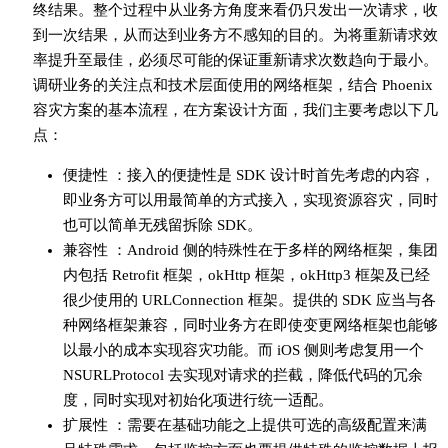
终结果。整个过程中从业务方角度来看仍只发出一次请求，收
到一次结果，从而达到业务方不感知的目的。为将重新请求效
率提升至最佳，必须尽可能的保证重新请求次数趋向于最小。
调研业务的关注点和技术层面使用的网络框架，结合 Phoenix
容灾方案的基本流程，在方案设计方面，我们主要考虑以下几
点：
便捷性 ：接入的便捷性是 SDK 设计时首先考虑的内容，
即业务方可以用最简单的方式接入，实现资源容灾，同时
也可以简单无残留拆除 SDK。
兼容性 ：Android 侧的特殊性在于多样的网络框架，集团
内包括 Retrofit 框架，okHttp 框架，okHttp3 框架及已经
很少使用的 URLConnection 框架。提供的 SDK 应当与各
种网络框架兼容，同时业务方在即使变更网络框架也能够
以最小的成本实现容灾功能。而 iOS 侧则考虑复用一个
NSURLProtocol 去实现对请求的拦截，降低代码的冗余
度，同时实现对初始化项进行统一适配。
扩展性 ：需要在基础功能之上提供可选的高级配置来满