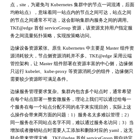
点，site，为避免与 Kubernetes 集群中的节点一词混淆，后面
均称站点），意味着同一站点内的节点之间可达，站点之间
的节点之间通常不可达，这会影响集群内服务之间的调用。
TKE@edge 首创 serviceGroup 资源，该资源支持用户指定服
务之间流量拓扑策略，实现按策略访问。
边缘设备资源紧张。原生 Kubernetes 中主要是 Master 组件资
源消耗较大，节点侧资源消耗并不多。TKE@edge 采用云端
管控架构，让 Master 组件部署在资源丰富的中心侧，边缘侧
只运行 kubelet、kube-proxy 等资源消耗少的组件，边缘侧只
需要较少资源即可满足条件。
边缘服务管理要求复杂。集群内包含多个站点时，通常希望
在每个站点部署一整套微服务，理论上我们可以通过给每一
个服务在每一个站点分配不同的名字来实现目的，实际上这
么操作会带来两方面的问题：1）服务名太多难以管理；2）
同一服务在不同站点名字不同，难以通过服务名访问；3）当
增加或者撤销站点时需要人工添加和删除对应的 yaml，这无
疑会带来管理灾难。TKE@edge 首创 serviceGroup 能自动完