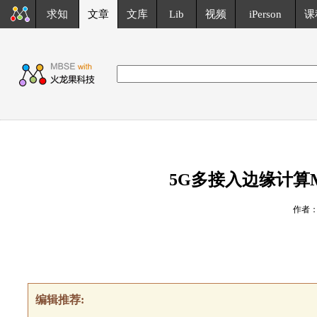
求知
文章
文库
Lib
视频
iPerson
课
5G多接入边缘计算
作者
编辑推荐: