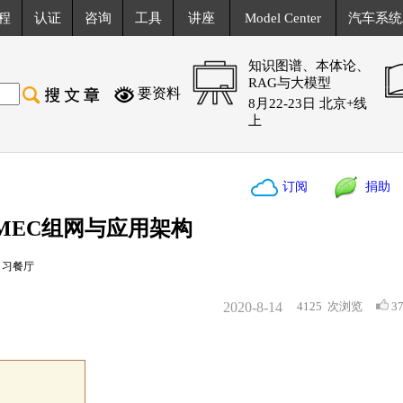
程
认证
咨询
工具
讲座
Model Center
汽车系统
知识图谱、本体论、
RAG与大模型
要资料
8月22-23日 北京+线
上
订阅
捐助
MEC组网与应用架构
：习餐厅
2020-8-14
4125
次浏览
3