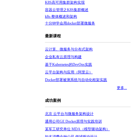
K8S高可用集群架构实现
容器云管理之K8S集群概述
k8s-整体概述和架构
十分钟学会用docker部署微服务
最新课程
云计算、微服务与分布式架构
企业私有云原理与构建
基于Kubernetes的DevOps实践
云平台架构与应用（阿里云）
Docker部署被测系统与自动化框架实践
更多...
成功案例
北京 云平台与微服务架构设计
通用公司GE Docker原理与实践培训
某军工研究单位 MDA（模型驱动架构）
知名消费金融公司 领域驱动设计