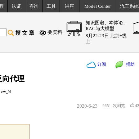
程
认证
咨询
工具
讲座
Model Center
汽车系统
知识图谱、本体论、
RAG与大模型
要资料
8月22-23日 北京+线
上
订阅
捐助
x反向代理
zy_01
2020-6-23
2651
次浏览
4