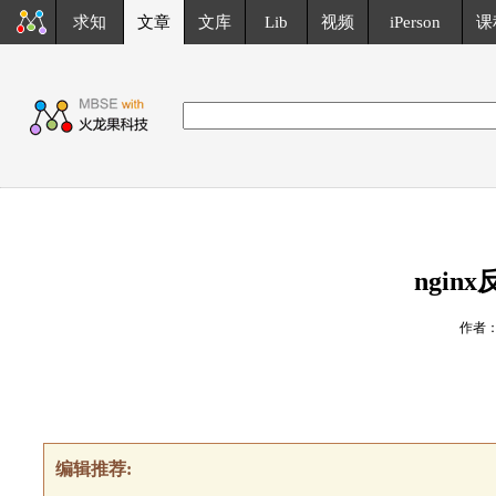
求知
文章
文库
Lib
视频
iPerson
课
ngin
作者：z
编辑推荐: