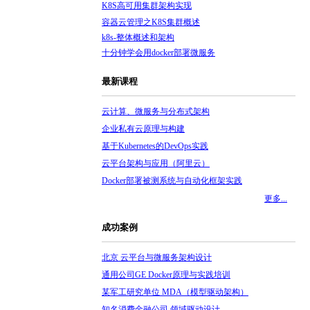
K8S高可用集群架构实现
容器云管理之K8S集群概述
k8s-整体概述和架构
十分钟学会用docker部署微服务
最新课程
云计算、微服务与分布式架构
企业私有云原理与构建
基于Kubernetes的DevOps实践
云平台架构与应用（阿里云）
Docker部署被测系统与自动化框架实践
更多...
成功案例
北京 云平台与微服务架构设计
通用公司GE Docker原理与实践培训
某军工研究单位 MDA（模型驱动架构）
知名消费金融公司 领域驱动设计