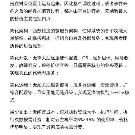
例在对应位置上运营起来。因此整个调度过程，或者事件来
临之后的函数扩缩容过程，都是由平台进行的。云函数带来
的价值主要包括四点：
简化架构：函数粒度的微服务架构，使得系统的各个功能天
然解耦，能像搭积木一样组合自有及外部服务，实现所看即
所得的后台服务；
简化开发：无需关注底层硬件配置、OS，服务启停、网络收
发，故障容灾，服务扩缩容等，只需写最核心的业务逻辑，
实现真正的代码即服务；
简化运维：无须关注服务部署，服务器运维，安全管控，扩
缩容配置等，且应用能无缝升级，实现无痛切换到DevOps模
式。
减少支出：无闲置成本，仅对函数资源大小，执行时间，执
行次数按需计费，相对云主机平均5%~15% 的使用率，价格
优势明显，实现了最彻底的按需计费。