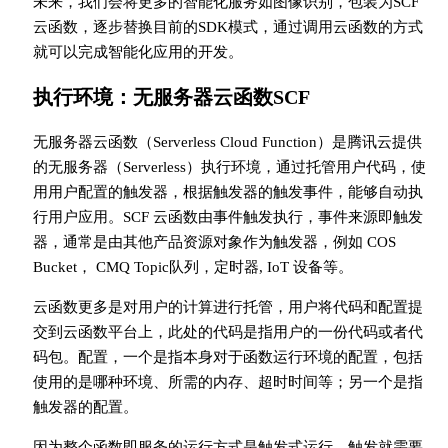
未来，我们会将更多的智能化服务如图像识别，包装为SCF
云函数，逐步替换目前的SDK模式，通过调用云函数的方式
就可以完成智能化应用的开发。
执行环境：无服务器云函数SCF
无服务器云函数（Serverless Cloud Function）是腾讯云提供
的无服务器（Serverless）执行环境，通过托管用户代码，使
用用户配置的触发器，根据触发器的触发事件，能够自动执
行用户应用。SCF 云函数由事件触发执行，事件来源即触发
器，通常是由其他产品资源对象作为触发器，例如 COS
Bucket， CMQ Topic队列，定时器, IoT 设备等。
云函数更多是对用户的计算进行托管，用户将代码和配置提
交到云函数平台上，此处的代码是指用户的一份代码或者代
码包。配置，一个是指本身对于函数运行环境的配置，包括
使用的是哪种环境、所需的内存、超时时间等；另一个是指
触发器的配置。
因为整个函数即服务的运行方式是触发式运行，触发就需要