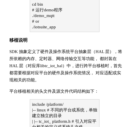
cd bin
# 运行demo程序
./demo_mqtt
# or
./iotsuite_app
移植说明
SDK 抽象定义了硬件及操作系统平台抽象层（HAL 层），将
所依赖的内存、定时器、网络传输交互等功能， 都封装在
HAL 层（对应库libtc_iot_hal）中，进行跨平台移植时，首先
都需要根据对应平台的硬件及操作系统情况， 对应适配或实
现相关的功能。
平台移植相关的头文件及源文件代码结构如下：
include /platform/
|-- linux # 不同的平台或系统，单独
建立独立的目录
| |-- tc_iot_ platform.h # 引入对应平