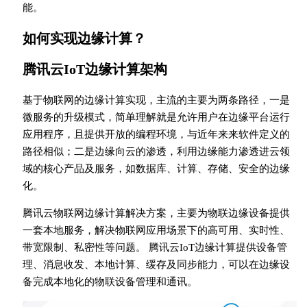
能。
如何实现边缘计算？
腾讯云IoT边缘计算架构
基于物联网的边缘计算实现，主流的主要为两条路径，一是
微服务的升级模式，简单理解就是允许用户在边缘平台运行
应用程序，且提供开放的编程环境，与近年来来软件定义的
路径相似；二是边缘向云的渗透，利用边缘能力渗透进云领
域的核心产品及服务，如数据库、计算、存储、安全的边缘
化。
腾讯云物联网边缘计算解决方案，主要为物联边缘设备提供
一套本地服务，解决物联网应用场景下的高可用、实时性、
带宽限制、私密性等问题。 腾讯云IoT边缘计算提供设备管
理、消息收发、本地计算、缓存及同步能力，可以在边缘设
备完成本地化的物联设备管理和通讯。