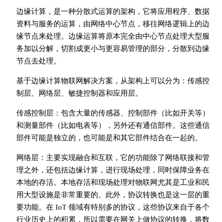
边缘计算，是一种分散式运算的架构，它将应用程序、数据
资料与服务的运算，由网络中心节点，移往网络逻辑上的边
缘节点来处理。边缘运算将原本完全由中心节点处理大型服
务加以分解，切割成更小与更容易管理的部分，分散到边缘
节点去处理。
基于边缘计算物联网解决方案，从架构上可以分为：传感控
制层、网络层、敏捷控制器和应用层。
传感控制层：包含大量的传感器、控制部件（比如开关等）
和测量部件（比如电表等），另外还有通信部件。这些通信
部件可能是独立的，也可能是和其它部件结合在一起的。
网络层：主要实现融合和互联，它的功能除了网络联接和管
理之外，还包括边缘计算，进行现场处理，同时保障业务在
本地的存活。本地存活和现场处理对物联网尤其是工业和民
用大型设施是非常重要的。此外，协议转换也是这一层的重
要功能。在 IoT 领域有特别多的协议，这些协议来自于各个
行业历史上的积累，所以需要在网关上做协议的转换，将数