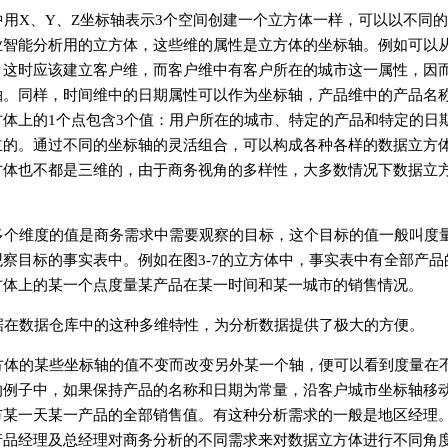
中用X、Y、Z坐标轴表示3个空间创建一个立方体一样，可以以不同
业智能分析用的立方体，这些维的属性是立方体的坐标轴。例如可以
，这时应该建立客户维，而客户维中有客户所在的城市这一属性，因
轴。同样，时间维中的日期属性可以作为坐标轴，产品维中的产品名
体上的1个点包含3个值：用户所在的城市、特定的产品和特定的日期
立的。通过不同的坐标轴的灵活组合，可以构成各种各样的数据立方
方体也不都是三维的，由于商务视角的多样性，大多数情况下数据立
。
多个维度的值是商务需求中需要观察的目标，这个目标的值一般叫度
察目标的事实表中。例如在图3-7的立方体中，事实表中有全部产品
方体上的某一个点度量某产品在某一时间和某一城市的销售情况。
据在数据仓库中的这种多维特性，为分析数据提供了极大的方便。
方体的某些坐标轴的值不变而改变另外某一个轴，便可以看到度量在
的例子中，如果保持产品的名称和日期为常量，沿客户城市坐标轴移
市某一天某一产品的全部销售值。有这种分析需求的一般是地区经理
产品经理及总经理对商务分析的不同需求来对数据立方体进行不同角