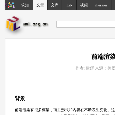
求知
文章
文库
Lib
视频
iPerson
前端渲染引
作者: 建辉 来源：美团
背景
前端渲染有很多框架，而且形式和内容在不断发生变化。这