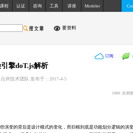
课程
认证
咨询
工具
讲座
Modeler
Co
要资料
订阅
擎doT.js解析
点评技术团队 发布于：2017-4-5
1900
次浏
些演变的背后是设计模式的变化，而归根到底是功能划分逻辑的演