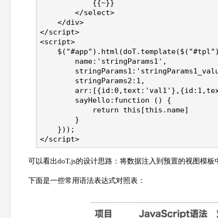
            {{~}}
        </select>
    </div>
</script>
<script>
    $("#app").html(doT.template($("#tpl"
        name:'stringParams1',
        stringParams1:'stringParams1_val
        stringParams2:1,
        arr:[{id:0,text:'val1'},{id:1,te
        sayHello:function () {
            return this[this.name]
        }
    }));
</script>
可以看出doT.js的设计思路：将数据注入到预置的视图模
下面是一些常用语法表达式对照表：