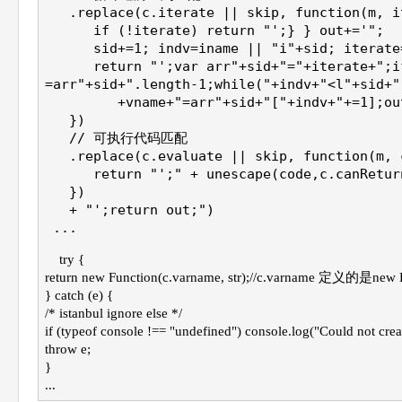
   .replace(c.iterate || skip, function(m, i
      if (!iterate) return "';} } out+='";
      sid+=1; indv=iname || "i"+sid; iterate
      return "';var arr"+sid+"="+iterate+";i
=arr"+sid+".length-1;while("+indv+"<l"+sid+"
         +vname+"=arr"+sid+"["+indv+"+=1];ou
   })
   // 可执行代码匹配
   .replace(c.evaluate || skip, function(m, 
      return "';" + unescape(code,c.canRetur
   })
   + "';return out;")
 ...
try {
return new Function(c.varname, str);//c.varname 
} catch (e) {
/* istanbul ignore else */
if (typeof console !== "undefined") console.log("Could not create
throw e;
}
...