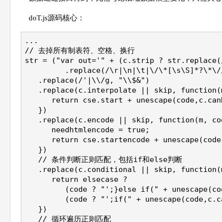
doT.js源码核心：
...
// 去掉所有制表符、空格、换行
str = ("var out='" + (c.strip ? str.replace(
         .replace(/\r|\n|\t|\/\*[\s\S]*?\*\/
   .replace(/'|\\/g, "\\$&")
   .replace(c.interpolate || skip, function(
      return cse.start + unescape(code,c.can
   })
   .replace(c.encode || skip, function(m, co
      needhtmlencode = true;
      return cse.startencode + unescape(code
   })
   // 条件判断正则匹配，包括if和else判断
   .replace(c.conditional || skip, function(
      return elsecase ?
         (code ? "';}else if(" + unescape(co
         (code ? "';if(" + unescape(code,c.c
   })
   // 循环遍历正则匹配