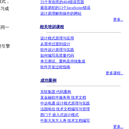
模式，
35个有创意的404错误页面
最容易犯的13个JavaScript错误
学习成
设计易理解和操作的网站
更多...
相关培训课程
在同一
设计模式原理与应用
从需求过渡到设计
类引擎
软件设计原理与实践
如何编写高质量代码
单元测试、重构及持续集成
软件开发过程指南
更多课程...
成功案例
东软集团 代码重构
某金融软件服务商 技术文档
中达电通 设计模式原理与实践
法国电信 技术文档编写与管理
西门子 嵌入式设计模式
中新大东方人寿 技术文档编写
更多...