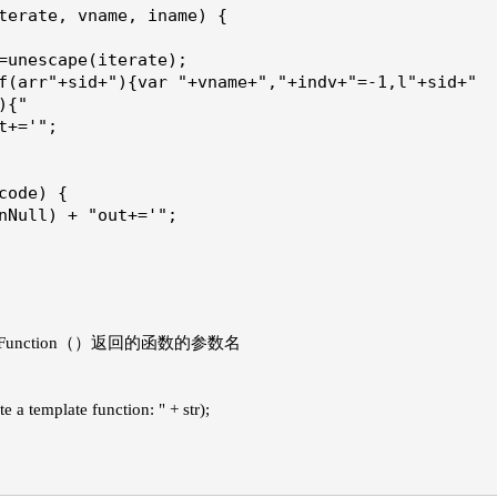
terate, vname, iname) {
=unescape(iterate);
f(arr"+sid+"){var "+vname+","+indv+"=-1,l"+sid+"
){"
t+='";
code) {
nNull) + "out+='";
定义的是new Function（）返回的函数的参数名
 a template function: " + str);