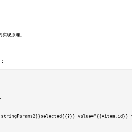
擎的实现原理。
下：
>
.stringParams2}}selected{{?}} value="{{=item.id}}"