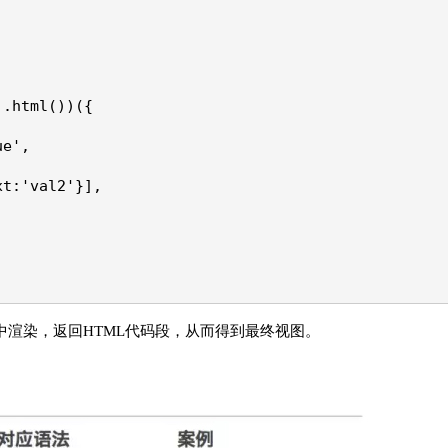
).html())({
ue',
xt:'val2'}],
板中渲染，返回HTML代码段，从而得到最终视图。