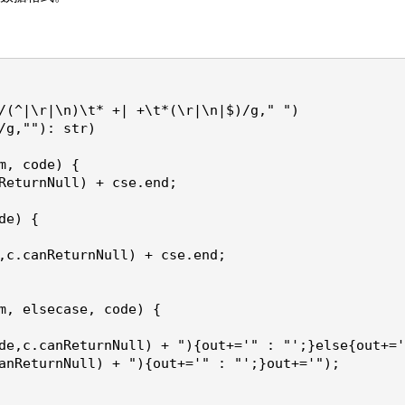
/(^|\r|\n)\t* +| +\t*(\r|\n|$)/g," ")
/g,""): str)
m, code) {
ReturnNull) + cse.end;
de) {
,c.canReturnNull) + cse.end;
m, elsecase, code) {
de,c.canReturnNull) + "){out+='" : "';}else{out+='
anReturnNull) + "){out+='" : "';}out+='");