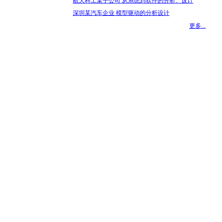
航天科工某子公司 从系统到软件的分析、设计
深圳某汽车企业 模型驱动的分析设计
更多...