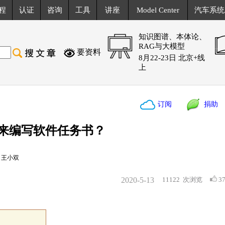
程
认证
咨询
工具
讲座
Model Center
汽车系统
知识图谱、本体论、
RAG与大模型
要资料
8月22-23日 北京+线
上
订阅
捐助
模来编写软件任务书？
：王小双
2020-5-13
11122
次浏览
3