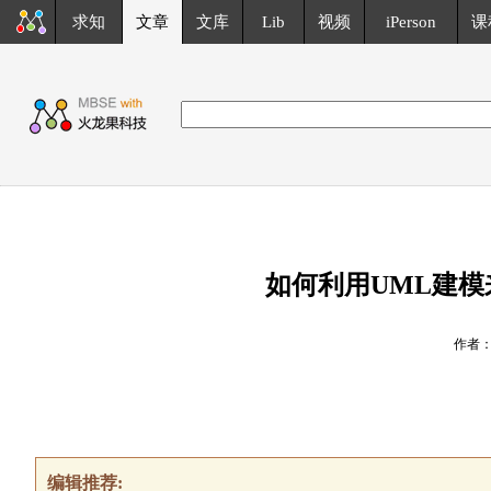
求知
文章
文库
Lib
视频
iPerson
课
如何利用UML建
作者
编辑推荐: