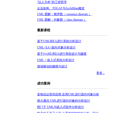
“以人为本”的工程哲学
企业架构、TOGAF与ArchiMate概览
UML 图解：顺序图（ sequence diagram ）
UML 图解：对象图（ class diagram ）
最新课程
基于UML和EA进行系统分析设计
UML+EA+面向对象分析设计
基于SysML和EA进行系统设计与建模
UML + 嵌入式系统分析设计
领域驱动的建模与设计
更多...
成功案例
某电信运营供应商 应用UML进行面向对象分析
烽火通信 UML进行面向对象的分析设计
西门子 UML与嵌入式软件分析设计