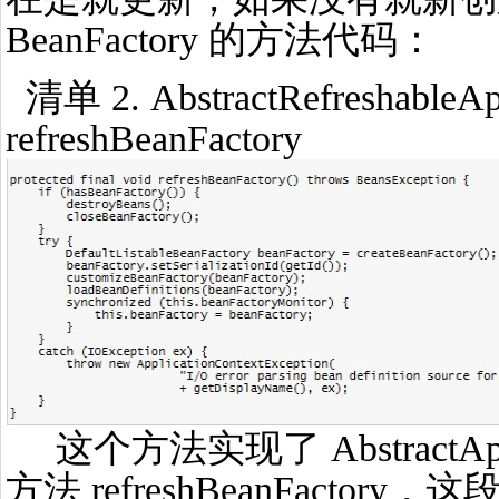
BeanFactory 的方法代码：
清单 2. AbstractRefreshableApp
refreshBeanFactory
这个方法实现了 AbstractAppli
方法 refreshBeanFacto