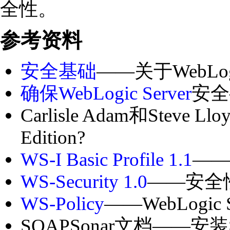
全性。
参考资料
安全基础
——关于WebLo
确保WebLogic Server
安全
Carlisle Adam和Steve L
Edition?
WS-I Basic Profile 1.1
—
WS-Security 1.0
——安全
WS-Policy
——WebLog
SOAPSonar文档——安装SO