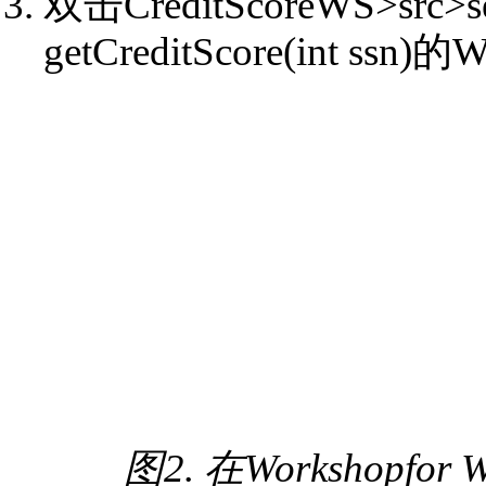
双击CreditScoreWS>src
getCreditScore(in
图2. 在Workshopfo