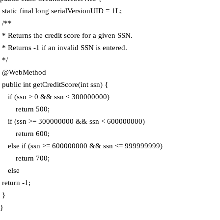
 static final long serialVersionUID = 1L;

 /**

 * Returns the credit score for a given SSN. 

 * Returns -1 if an invalid SSN is entered.

 */

 @WebMethod

 public int getCreditScore(int ssn) {

    if (ssn > 0 && ssn < 300000000)

        return 500;

    if (ssn >= 300000000 && ssn < 600000000)

        return 600;

    else if (ssn >= 600000000 && ssn <= 999999999)

        return 700;

    else

 return -1;

 }
