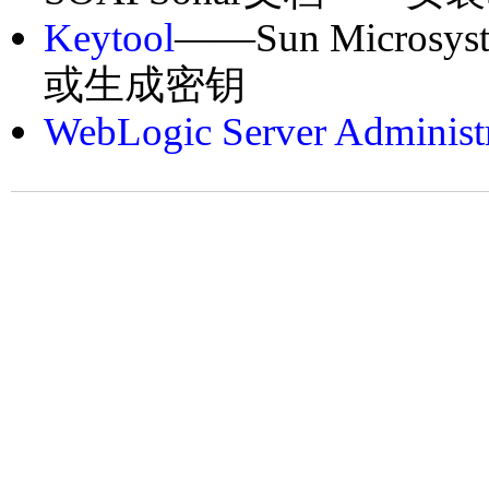
Keytool
——Sun Micr
或生成密钥
WebLogic Server Administ