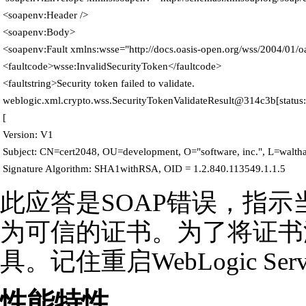
 <soapenv:Header />

 <soapenv:Body>

 <soapenv:Fault xmlns:wsse="http://docs.oasis-open.org/wss/2004/01/o
 <faultcode>wsse:InvalidSecurityToken</faultcode>

 <faultstring>Security token failed to validate. 

 weblogic.xml.crypto.wss.SecurityTokenValidateResult@314c3b[status: 
 [

 Version: V1

 Subject: CN=cert2048, OU=development, O="software, inc.", L=walth
此应答是SOAP错误，指示当前
为可信的证书。为了将证书添加到
具。记住重启WebLogic Ser
性能特性