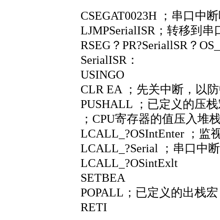
CSEGAT0023H ；串口
LJMPSerialISR；转
RSEG？PR?SeriallSR？OS
SerialISR：
USINGO
CLR EA ；先关中断，以
PUSHALL ；已定义的压
；CPU寄存器的值压入堆
LCALL_?OSIntEnter 
LCALL_?Serial ；串口
LCALL_?OSintExlt
SETBEA
POPALL；已定义的出栈
RETI