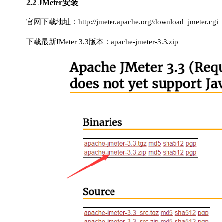
2.2 JMeter安装
官网下载地址：http://jmeter.apache.org/download_jmeter.cgi
下载最新JMeter 3.3版本：apache-jmeter-3.3.zip