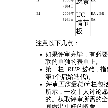
愿景
I1
2006年
BR
7月4日
UC
E1
2006年
EA，BR，
8月1日
SA
情节
板
注意以下几点：
如果评审完毕，有必要
联的单独的表单上。
第一栏,
RUP 迭代
，指
第1个启始迭代)。
评审工作量总计
栏包括
所示，一次十人讨论愿
的。获取评审所需的全
间做出更好的取舍。