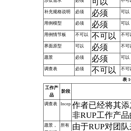
可以
涉众需求
必须
不可
必须
补充规格说明
必须
可以
必须
用例模型
必须
可以
不可以
用例情节板
不可以
不可
必须
界面原型
可以
不可
必须
愿景
必须
可以
不可以
调查表
必须
不可
表 
工作产
阶段
品
作者已经将其添
调查表
Incep
非RUP工作产
由于RUP对团
愿景，
所有