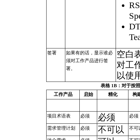
R
Sp
D
T
空白
签署
如果有的话，显示谁必
须对工作产品进行签
对工
署。
以使
表格 1B：对于按
工作产品
启始
精化
构
必须
项目术语表
必须
必须
不可以
需求管理计划
必须
不可