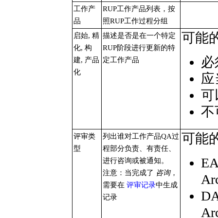
工作产
RUP工作产品列表，按
品
照RUP工作过程分组
可能
启始, 精
描述是否是在一个特定
化, 构
RUP阶段进行更新的特
必
建, 产品
定工作产品
化
应
可
不
可能
评审类
列出谁对工作产品QA过
型
程部分负责、有责任、
E
进行咨询或被通知。
注意：当完成了
咨询
，
Ar
需要在
评审记录
中生成
D
记录
Ar