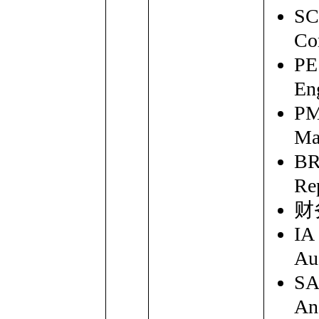
S
Co
P
En
P
Ma
B
Re
财
I
Au
S
An