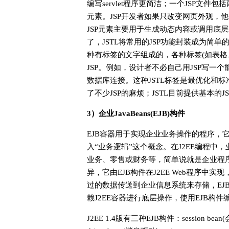
编写servlet程序更简洁；一个JSP文件
元素。JSP开发者如果只改变网页外观，他
JSP元素主要用于生成动态内容或调用底层EJ
了，JSTL将常用的JSP功能封装成为简单
种有标签的文字组成的，各种标签(如表格
JSP。例如，设计者不必自己用JSP写一个
数据库连接。这种JSTL标签是最优化和
了不少JSP的麻烦；JSTL目前提供基本的
3）企业JavaBeans(EJB)构件
EJB容器用于实现企业业务操作的程序，
入“业务逻辑”这个概念。在J2EE编程
业务、零售或财务等，简单说就是企业程
异，它由EJB构件在J2EE Web程序中
过的数据传送到企业信息系统来存储，EJ
赖J2EE容器进行底层操作，使用EJB构
J2EE 1.4版有三种EJB构件：session bean(会话