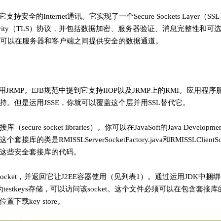
它支持安全的Internet通讯。它实现了一个Secure Sockets Layer（S
ayer Security（TLS）协议，并包括数据加密、服务器验证、消息完整性
你就可以在服务器和客户端之间提供安全的数据通道。
用JRMP。EJB规范中提到它支持IIOP以及JRMP上的RMI。应用程
持。但是运用JSSE，你就可以覆盖这个层并用SSL替代它。
cure socket libraries）。你可以在JavaSoft的Java Developm
类是RMISSLServerSocketFactory.java和RMISSLClientSock
这些安全套接库的代码。
er socket，并返回它让J2EE容器使用（见列表1）。通过运用JDK中捆绑的
件作为testkeys存储，可以访问该socket。这个文件必须可以在包含套接库
下载key store。