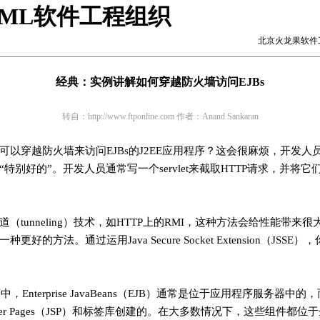
ML
软件工程
组织
北京火龙果软件工
经典：实例讲解如何穿越防火墙访问EJBs
转自：http://www.ftponline.com 作者：Anand Sankaran
可以穿越防火墙来访问EJBs的J2EE应用程序？这会很麻烦，开发人
特别好的”。开发人员通常写一个servlet来截取HTTP请求，并将它们
（tunneling）技术，如HTTP上的RMI，这种方法会给性能带来
好的方法。通过运用Java Secure Socket Extension（JSS
，Enterprise JavaBeans（EJB）通常是位于应用程序服务器中
vaServer Pages（JSP）和标签库创建的。在大多数情况下，这些组件