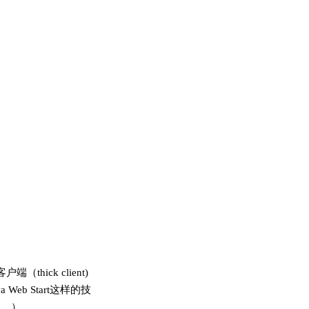
ick client)
b Start这样的技
处。）