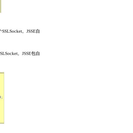
LSocket。JSSE自
Socket。JSSE包自