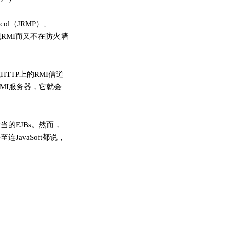
tocol（JRMP）、
墙实现RMI而又不在防火墙
TP上的RMI信道
系RMI服务器，它就会
适当的EJBs。然而，
JavaSoft都说，