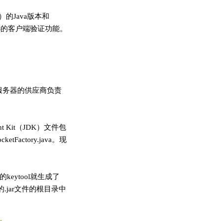
SL）的Java版本和
和可选的客户端验证功能。
序服务器的供应商负责
ent Kit（JDK）文件包
etFactory.java。现
keytool就生成了
的.jar文件的根目录中